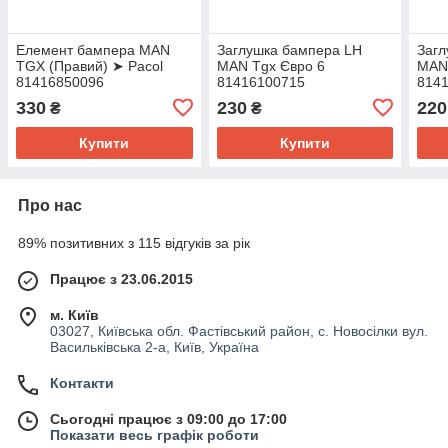
Елемент бампера MAN
Заглушка бампера LH
Загл
TGX (Правий) ➤ Pacol
MAN Tgx Євро 6
MAN 
81416850096
81416100715
814
330
230
220
₴
₴
Купити
Купити
Про нас
89% позитивних з 115 відгуків за рік
Працює з 23.06.2015
м. Київ
03027, Київська обл. Фастівський район, с. Новосілки вул.
Васильківська 2-а, Київ, Україна
Контакти
Сьогодні працює з 09:00 до 17:00
Показати весь графік роботи