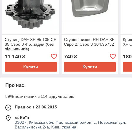
Ступиці DAF XF 95 105 CF
Ступінь нижня RH DAF XF
Криш
85 Євро 3 4 5, задня (без
Євро 2, Євро 3 304.95732
XF Є
підшипників)
11 140
740
180
₴
₴
Купити
Купити
Про нас
89% позитивних з 114 відгуків за рік
Працює з 23.06.2015
м. Київ
03027, Київська обл. Фастівський район, с. Новосілки вул.
Васильківська 2-а, Київ, Україна