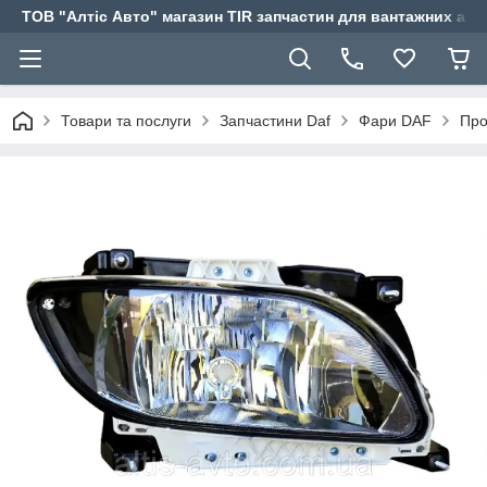
ТОВ "Алтіс Авто" магазин TIR запчастин для вантажних авт
Товари та послуги
Запчастини Daf
Фари DAF
Про