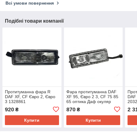
Всі умови повернення
Подібні товари компанії
Протитуманна фара R
Фара протитуманна DAF
Прот
DAF XF, CF Євро 2, Євро
XF 95, Євро 2 3, CF 75 85
DAF 
3 1328861
65 оптика Даф окуляр
203
920
870
2 3
₴
₴
Купити
Купити