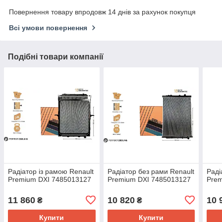
Повернення товару впродовж 14 днів за рахунок покупця
Всі умови повернення
Подібні товари компанії
Радіатор із рамою Renault
Радіатор без рами Renault
Раді
Premium DXI 7485013127
Premium DXI 7485013127
Pre
11 860
10 820
10 
₴
₴
Купити
Купити