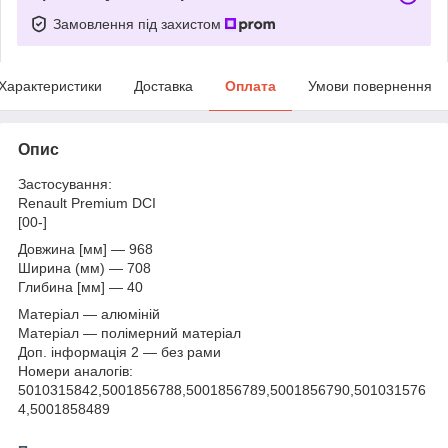
Замовлення під захистом
Характеристики
Доставка
Оплата
Умови повернення
Опис
Застосування:
Renault Premium DCI
[00-]
Довжина [мм] — 968
Ширина (мм) — 708
Глибина [мм] — 40
Матеріал — алюміній
Матеріал — полімерний матеріал
Доп. інформація 2 — без рами
Номери аналогів:
5010315842,5001856788,5001856789,5001856790,501031576
4,5001858489