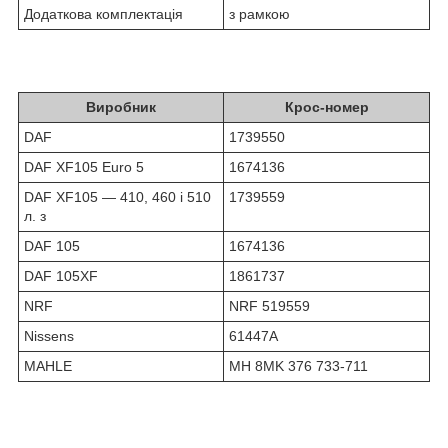
Додаткова комплектація
з рамкою
Виробник
Крос-номер
DAF
1739550
DAF XF105 Euro 5
1674136
DAF XF105 — 410, 460 і 510
1739559
л. з
DAF 105
1674136
DAF 105XF
1861737
NRF
NRF 519559
Nissens
61447A
MAHLE
MH 8MK 376 733-711