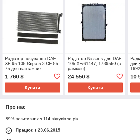
Радіатор печування DAF
Радіатор Nissens для DAF
Раді
XF 95 105 Євро 5 3 CF 85
105 XF/61447, 1739550 (з
двиг
75 для вантажних
рамкою)
1692
автомобілів даф 1454123
1 760
24 550
10 
₴
₴
Купити
Купити
Про нас
89% позитивних з 114 відгуків за рік
Працює з 23.06.2015