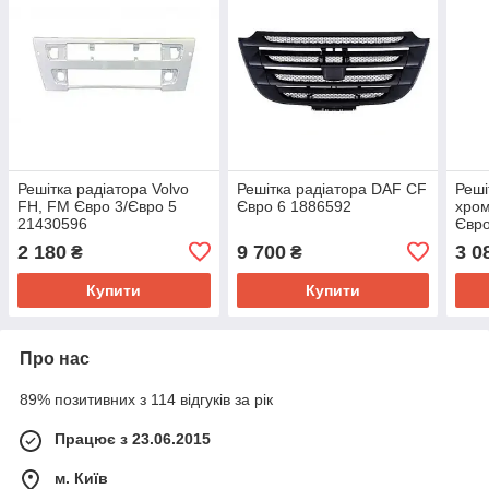
Решітка радіатора Volvo
Решітка радіатора DAF CF
Реші
FH, FM Євро 3/Євро 5
Євро 6 1886592
хром
21430596
Євро
2 180
9 700
3 0
₴
₴
Купити
Купити
Про нас
89% позитивних з 114 відгуків за рік
Працює з 23.06.2015
м. Київ