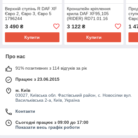
Верхній ступінь R DAF XF
Кронштейн кріплення
Прод
Євро 2, Євро 3, Євро 5
крила DAF XF95,105
ступ
1796244
(RIDER) RD71.01.16
Євро
3 490
3 122
1 4
₴
₴
Купити
Купити
Про нас
91% позитивних з 114 відгуків за рік
Працює з 23.06.2015
м. Київ
03027, Київська обл. Фастівський район, с. Новосілки вул.
Васильківська 2-а, Київ, Україна
Контакти
Сьогодні працює з 09:00 до 17:00
Показати весь графік роботи