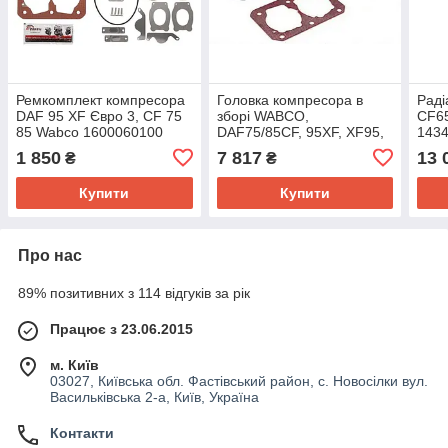
Ремкомплект компресора
Головка компресора в
Раді
DAF 95 XF Євро 3, CF 75
зборі WABCO,
CF65
85 Wabco 1600060100
DAF75/85CF, 95XF, XF95,
143
Renault Premium, Magnum
1 850
7 817
13 
₴
₴
з болтами (YUMAK)
Купити
Купити
Про нас
89% позитивних з 114 відгуків за рік
Працює з 23.06.2015
м. Київ
03027, Київська обл. Фастівський район, с. Новосілки вул.
Васильківська 2-а, Київ, Україна
Контакти