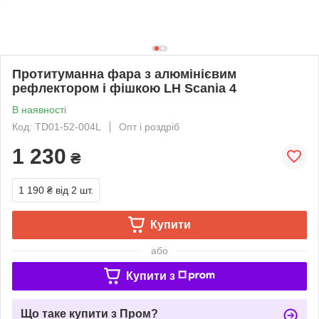
Протитуманна фара з алюмінієвим
рефлектором і фішкою LH Scania 4
В наявності
Код: TD01-52-004L
Опт і роздріб
1 230
₴
1 190 ₴
від 2 шт.
Купити
або
Купити з
Що таке купити з Пром?