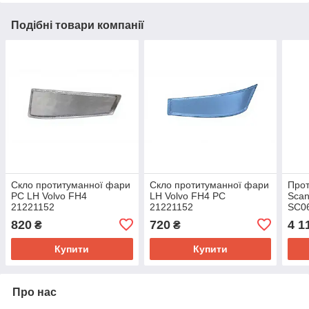
Подібні товари компанії
Скло протитуманної фари
Скло протитуманної фари
Про
PC LH Volvo FH4
LH Volvo FH4 PC
Scan
21221152
21221152
SC0
820
720
4 1
₴
₴
Купити
Купити
Про нас