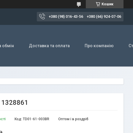
Кошик
+380 (98) 016-43-56
+380 (66) 924-07-06
а обмін
Доставка та оплата
Про компанію
Ст
7 1328861
ості
Код:
TD01-61-003BR
Оптом і в роздріб