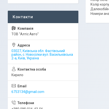
Колір корпу
Далекобійне
Номери ана
ТОВ "Алтіс Авто"
03027, Київська обл. Фастівський
район, с. Новосілки вул. Васильківська
2-а, Київ, Україна
Кирило
6753134@gmail.com
+380 (98) 016-43-56