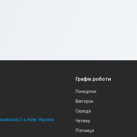
Графік роботи
Понеділок
Вівторок
Середа
ьківська 2-а, Київ, Україна
Четвер
Пʼятниця