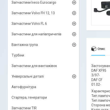
Запчастини Iveco Eurocargo
Запчастини Volvo FH 12, 13
Запчастини Volvo FL 6
Запчастини для напівпричепів
Вантажна група
Опис
Турбіни
Запчастини для вантажівок
Застосуван
DAF XF95
3/97-
Універсальні деталі
DAF CF
01.02-
Автофурнітура
Характерис
Тип лампоч
Стартера, генератори
Тип лампоч
Сторона мо
Запчастини TIR
Колір скла: