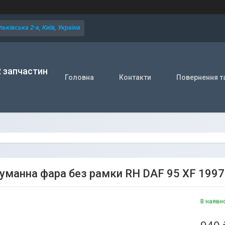
ьківська 2-а, Київ, Україна
R запчастин
Головна
Контакти
Повернення т
уманна фара без рамки RH DAF 95 XF 199
В наявн