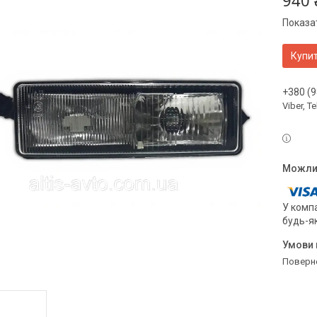
940 
Показат
Купи
+380 (9
Viber, 
У компа
будь-я
поверн