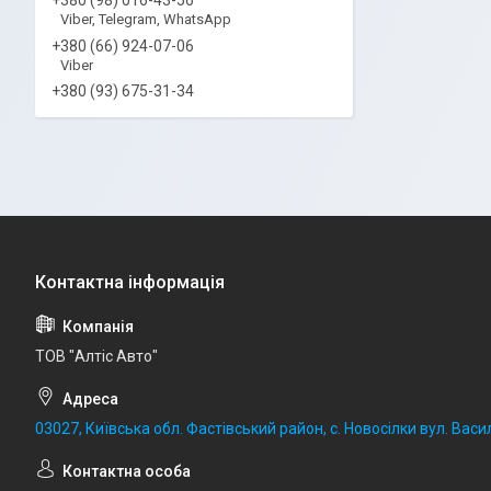
Viber, Telegram, WhatsApp
+380 (66) 924-07-06
Viber
+380 (93) 675-31-34
ТОВ "Алтіс Авто"
03027, Київська обл. Фастівський район, с. Новосілки вул. Васил