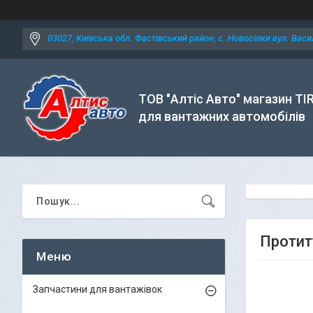
03027, Київська обл. Фастівський район, с. Новосілки вул. Васил
ТОВ "Алтіс Авто" магазин TI
для вантажних автомобілів
Протит
Запчастини для вантажівок