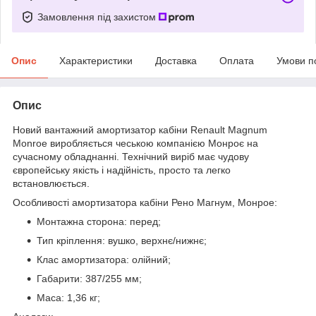
Замовлення під захистом
Опис
Характеристики
Доставка
Оплата
Умови п
Опис
Новий вантажний амортизатор кабіни Renault Magnum
Monroe виробляється чеською компанією Монроє на
сучасному обладнанні. Технічний виріб має чудову
європейську якість і надійність, просто та легко
встановлюється.
Особливості амортизатора кабіни Рено Магнум, Монрое:
Монтажна сторона: перед;
Тип кріплення: вушко, верхнє/нижнє;
Клас амортизатора: олійний;
Габарити: 387/255 мм;
Маса: 1,36 кг;