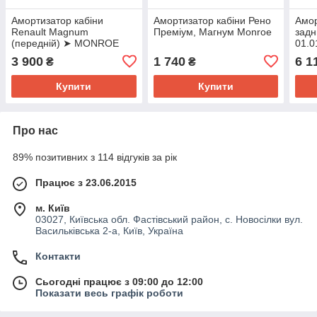
Амортизатор кабіни
Амортизатор кабіни Рено
Амор
Renault Magnum
Преміум, Магнум Monroe
задн
(передній) ➤ MONROE
01.
CB0053
CB0
3 900
1 740
6 1
₴
₴
Купити
Купити
Про нас
89% позитивних з 114 відгуків за рік
Працює з 23.06.2015
м. Київ
03027, Київська обл. Фастівський район, с. Новосілки вул.
Васильківська 2-а, Київ, Україна
Контакти
Сьогодні працює з 09:00 до 12:00
Показати весь графік роботи