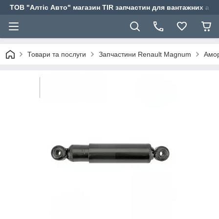
ТОВ "Алтіс Авто" магазин TIR запчастин для вантажних авт
Товари та послуги
Запчастини Renault Magnum
Амор