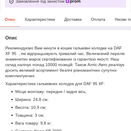
Замовлення під захистом
Опис
Характеристики
Доставка
Оплата
Умови п
Опис
Рекомендуємо Вам кинути в кошик гальмівні колодки на DAF
XF 95 , які відпрацьовують тривалий час. Величезний перелік
знаменитих марок сертифікованих із гарантією якості. Наш
склад налічує понад 10000 позицій. Також Алтіс-Авто реалізує
досить великий асортимент безлічі різноманітних супутніх
комплектуючих.
Характеристики гальмівних колодок для DAF 95 XF:
Місце монтажу: передня / задня вісь;
Ширина: 24,8 см;
Висота: 10,9 см;
Товщина: 3 см;
Вага товару: 9,8 кг;
Система: Knorr SB 7000;