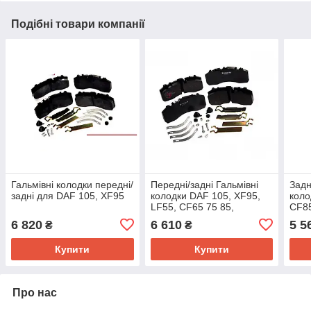
Подібні товари компанії
Гальмівні колодки передні/
Передні/задні Гальмівні
Задн
задні для DAF 105, XF95
колодки DAF 105, XF95,
коло
LF55, CF65 75 85,
CF85
1617343 1797053 Ferodo
Bera
6 820
6 610
5 5
₴
₴
29042
Купити
Купити
Про нас