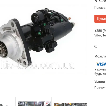
9 43
Показат
Купи
+380 (9
Viber, 
У компа
будь-я
поверн