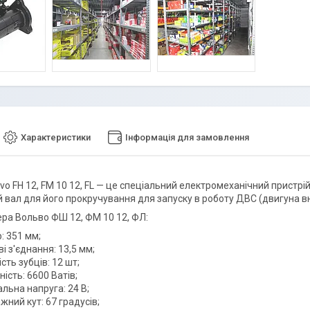
Характеристики
Інформація для замовлення
vo FH 12, FM 10 12, FL — це спеціальний електромеханічний пристрі
й вал для його прокручування для запуску в роботу ДВС (двигуна в
ера Вольво ФШ 12, ФМ 10 12, ФЛ:
: 351 мм;
і з'єднання: 13,5 мм;
сть зубців: 12 шт;
ість: 6600 Ватів;
льна напруга: 24 В;
ний кут: 67 градусів;