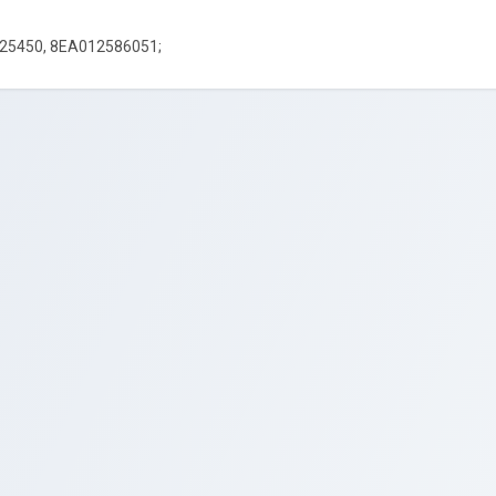
25450, 8EA012586051;