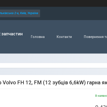
ьківська 2-а, Київ, Україна
R запчастин
Головна
Контакти
Повернення т
 Volvo FH 12, FM (12 зубців 6,6kW) гарна я
В наявн