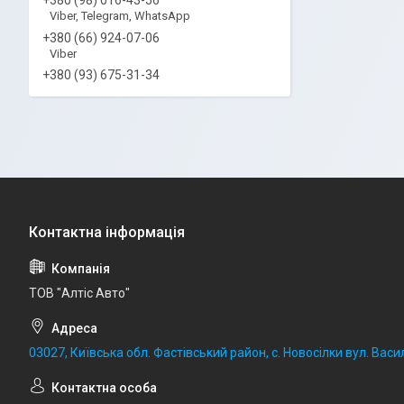
Viber, Telegram, WhatsApp
+380 (66) 924-07-06
Viber
+380 (93) 675-31-34
ТОВ "Алтіс Авто"
03027, Київська обл. Фастівський район, с. Новосілки вул. Васил