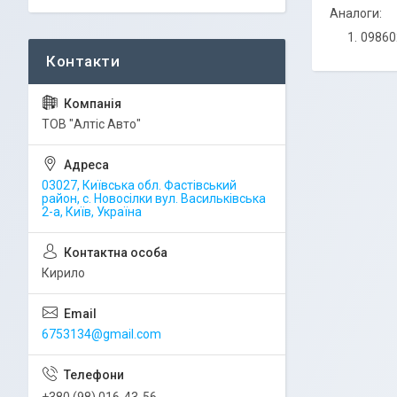
Аналоги:
09860
ТОВ "Алтіс Авто"
03027, Київська обл. Фастівський
район, с. Новосілки вул. Васильківська
2-а, Київ, Україна
Кирило
6753134@gmail.com
+380 (98) 016-43-56