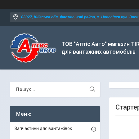
03027, Київська обл. Фастівський район, с. Новосілки вул. Васил
ТОВ "Алтіс Авто" магазин TI
для вантажних автомобілів
Стартер
Запчастини для вантажівок