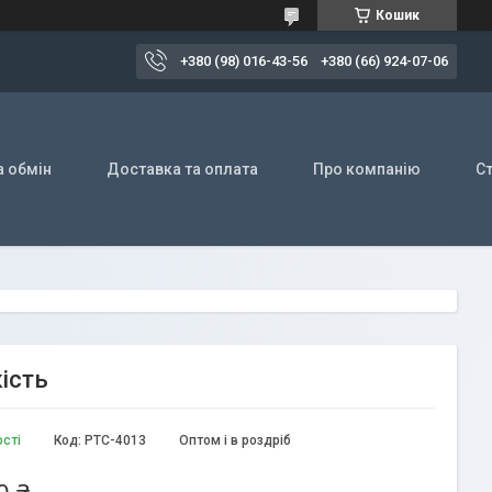
Кошик
+380 (98) 016-43-56
+380 (66) 924-07-06
а обмін
Доставка та оплата
Про компанію
Ст
кість
ості
Код:
PTC-4013
Оптом і в роздріб