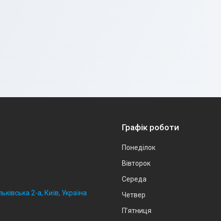
Графік роботи
Понеділок
Вівторок
Середа
ьківська 2-а, Київ, Україна
Четвер
Пʼятниця