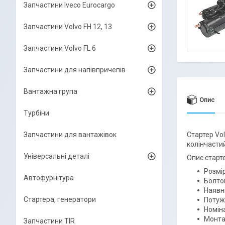
Запчастини Iveco Eurocargo
Запчастини Volvo FH 12, 13
Запчастини Volvo FL 6
Запчастини для напівпричепів
Вантажна група
Опис
Турбіни
Запчастини для вантажівок
Стартер Vol
колінчасти
Універсальні деталі
Опис старт
Розмір
Автофурнітура
Болтов
Наявні
Стартера, генератори
Потужн
Номіна
Монтаж
Запчастини TIR