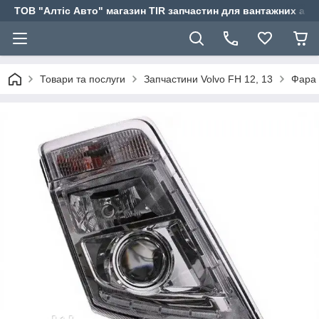
ТОВ "Алтіс Авто" магазин TIR запчастин для вантажних авт
Товари та послуги
Запчастини Volvo FH 12, 13
Фара 