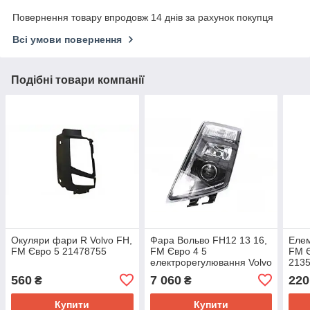
Повернення товару впродовж 14 днів за рахунок покупця
Всі умови повернення
Подібні товари компанії
Окуляри фари R Volvo FH,
Фара Вольво FH12 13 16,
Елем
FM Євро 5 21478755
FM Євро 4 5
FM Є
електрорегулювання Volvo
213
FH-FM оптика для
560
7 060
220
₴
₴
вантажівок скла
Купити
Купити