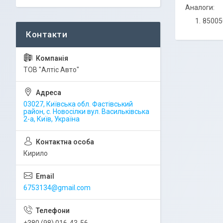
Аналоги:
85005
ТОВ "Алтіс Авто"
03027, Київська обл. Фастівський
район, с. Новосілки вул. Васильківська
2-а, Київ, Україна
Кирило
6753134@gmail.com
+380 (98) 016-43-56