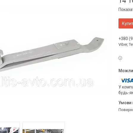
14 1
Показат
Купи
+380 (9
Viber, 
У компа
будь-я
поверн