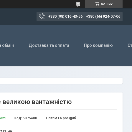
Кошик
+380 (98) 016-43-56
+380 (66) 924-07-06
а обмін
Доставка та оплата
Про компанію
Ст
з великою вантажністю
ості
Код:
5075400
Оптом і в роздріб