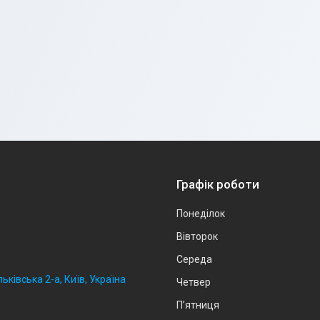
Графік роботи
Понеділок
Вівторок
Середа
ьківська 2-а, Київ, Україна
Четвер
Пʼятниця