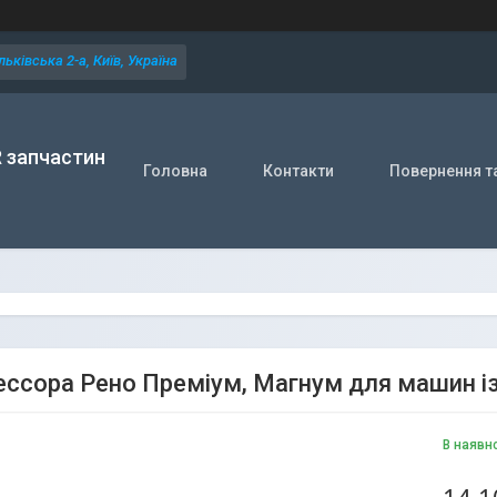
ьківська 2-а, Київ, Україна
R запчастин
Головна
Контакти
Повернення т
ессора Рено Преміум, Магнум для машин і
В наявн