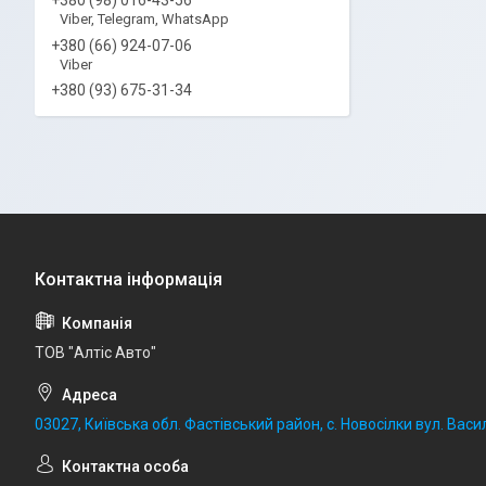
Viber, Telegram, WhatsApp
+380 (66) 924-07-06
Viber
+380 (93) 675-31-34
ТОВ "Алтіс Авто"
03027, Київська обл. Фастівський район, с. Новосілки вул. Васил