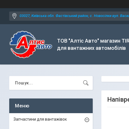
03027, Київська обл. Фастівський район, с. Новосілки вул. Васил
ТОВ "Алтіс Авто" магазин TI
для вантажних автомобілів
Напівр
Запчастини для вантажівок