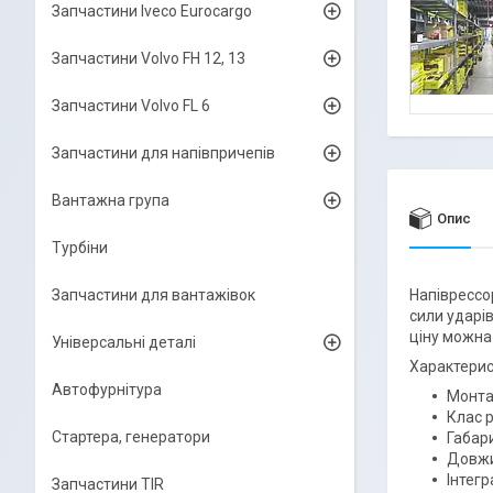
Запчастини Iveco Eurocargo
Запчастини Volvo FH 12, 13
Запчастини Volvo FL 6
Запчастини для напівпричепів
Вантажна група
Опис
Турбіни
Запчастини для вантажівок
Напіврессо
сили ударів
ціну можна
Універсальні деталі
Характерис
Автофурнітура
Монта
Клас р
Стартера, генератори
Габари
Довжи
Інтегр
Запчастини TIR