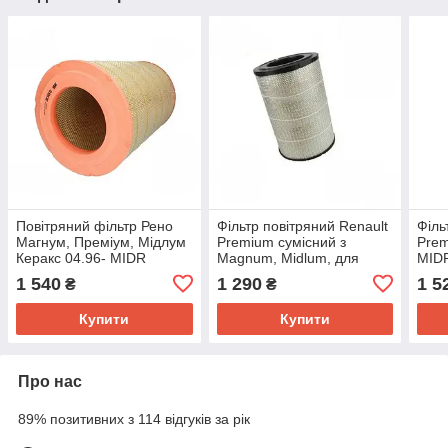
Повітряний фільтр Рено
Фільтр повітряний Renault
Філь
Магнум, Преміум, Мідлум
Premium сумісний з
Pre
Керакс 04.96- MIDR
Magnum, Midlum, для
MIDR
93163E WIX для двигуна
вантажівок 5010230841
Рено
1 540
1 290
1 5
₴
₴
Маг
Купити
Купити
Про нас
89% позитивних з 114 відгуків за рік