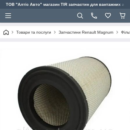
ТОВ "Алтіс Авто" магазин TIR запчастин для вантажних авт
Товари та послуги
Запчастини Renault Magnum
Філь