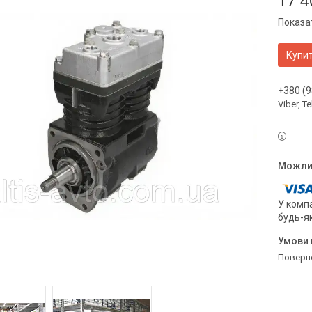
17 4
Показат
Купи
+380 (9
Viber, 
У компа
будь-я
поверн