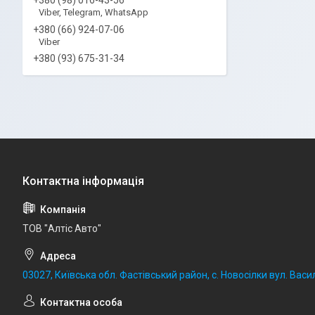
Viber, Telegram, WhatsApp
+380 (66) 924-07-06
Viber
+380 (93) 675-31-34
ТОВ "Алтіс Авто"
03027, Київська обл. Фастівський район, с. Новосілки вул. Васил