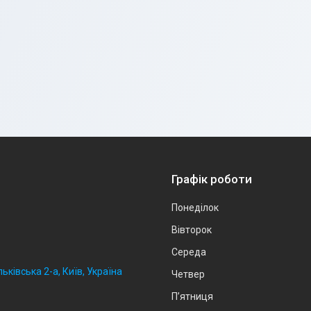
Графік роботи
Понеділок
Вівторок
Середа
ьківська 2-а, Київ, Україна
Четвер
Пʼятниця