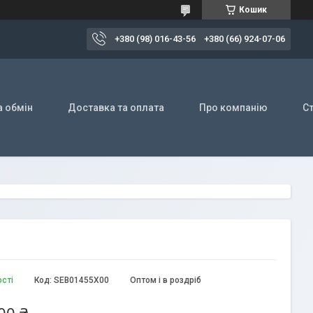
Кошик
+380 (98) 016-43-56
+380 (66) 924-07-06
а обмін
Доставка та оплата
Про компанію
Ст
ості
Код:
SEB01455X00
Оптом і в роздріб