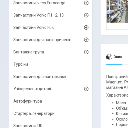
Запчастини Iveco Eurocargo
Запчастини Volvo FH 12, 13
Запчастини Volvo FL 6
Запчастини для напівпричепів
Вантажна група
Опис
Турбіни
Запчастини для вантажівок
Повітряний
Magnum, Pr
магазині Ал
Універсальні деталі
Характерис
Автофурнітура
Маса: 
Об'єм:
Стартера, генератори
Кількі
Охоло
Поршн
Запчастини TIR