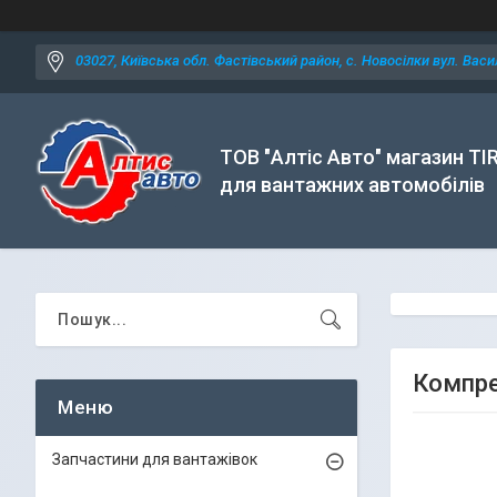
03027, Київська обл. Фастівський район, с. Новосілки вул. Васил
ТОВ "Алтіс Авто" магазин TI
для вантажних автомобілів
Компре
Запчастини для вантажівок