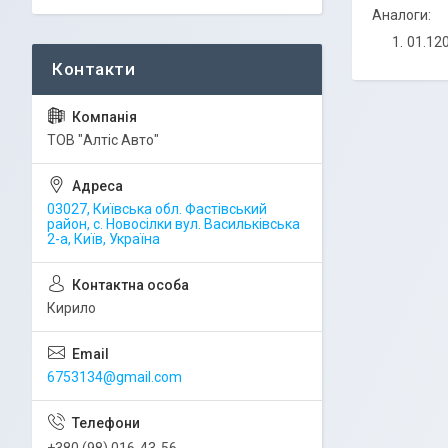
Аналоги:
01.12
ТОВ "Алтіс Авто"
03027, Київська обл. Фастівський
район, с. Новосілки вул. Васильківська
2-а, Київ, Україна
Кирило
6753134@gmail.com
+380 (98) 016-43-56