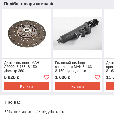
Подібні товари компанії
Диск зчеплення МАН
Головний циліндр
Диск
Л2000, 8.163, 8.150
зчеплення MAN 8.163,
ориг
діаметр 360
8.150 під педаллю
8.16
Tgl,
5 620
1 630
11 
₴
₴
Купити
Купити
Про нас
89% позитивних з 114 відгуків за рік