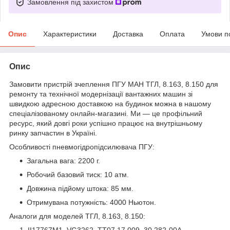
Замовлення під захистом
Опис
Характеристики
Доставка
Оплата
Умови п
Опис
Замовити пристрій зчеплення ПГУ МАН ТГЛ, 8.163, 8.150 для
ремонту та технічної модернізації вантажних машин зі
швидкою адресною доставкою на будинок можна в нашому
спеціалізованому онлайн-магазині. Ми — це профільний
ресурс, який довгі роки успішно працює на внутрішньому
ринку запчастин в Україні.
Особливості пневмогідропідсилювача ПГУ:
Загальна вага: 2200 г.
Робочий базовий тиск: 10 атм.
Довжина підйому штока: 85 мм.
Отримувана потужність: 4000 Ньютон.
Аналоги для моделей ТГЛ, 8.163, 8.150:
II17767M1, VG3262, TT07.17.009. 30.282-00A,