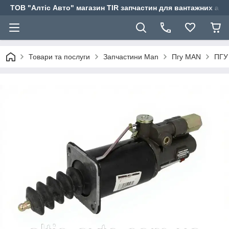
ТОВ "Алтіс Авто" магазин TIR запчастин для вантажних авт
Товари та послуги
Запчастини Man
Пгу MAN
ПГУ 