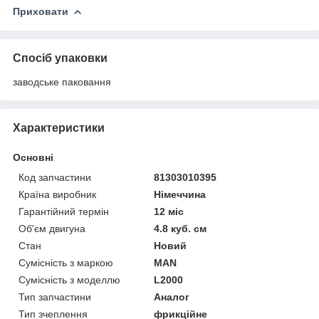
Приховати
Спосіб упаковки
заводське паковання
Характеристики
Основні
Код запчастини
81303010395
Країна виробник
Німеччина
Гарантійний термін
12 міс
Об'єм двигуна
4.8 куб. см
Стан
Новий
Сумісність з маркою
MAN
Сумісність з моделлю
L2000
Тип запчастини
Аналог
Тип зчеплення
фрикційне