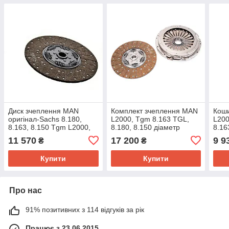
Диск зчеплення MAN
Комплект зчеплення MAN
Кош
оригінал-Sachs 8.180,
L2000, Tgm 8.163 TGL,
L200
8.163, 8.150 Tgm L2000,
8.180, 8.150 діаметр
8.16
Tgl, 1878044631 ман
360/362 10 3400700303
362
11 570
17 200
9 9
₴
₴
Ман л
Купити
Купити
Про нас
91% позитивних з 114 відгуків за рік
Працює з 23.06.2015