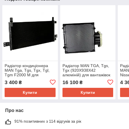
Радіатор кондиціонера
Радіатор MAN TGA, Tgs,
Раді
MAN Tga, Tgs, Tgx, Tgl,
Tgx (920X938X42
MAN 
Tgm F2000 M для
алюміній) для вантажівок
Niss
вантажних автомобілів
Ман 81061016512
охо
3 400
16 100
4 3
₴
₴
Ман охолодження печі
кондиціонера пічки
вант
Купити
Купити
Про нас
91% позитивних з 114 відгуків за рік