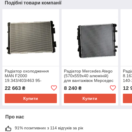
Подібні товари компанії
Радіатор охолодження
Радіатор Mercedes Atego
Раді
MAN F2000
(570x559x40 алюміній)
8.16
19.343/403/463 95-
для вантажівок Мерседес
140-
(Nissens) 628700
Атего Акрос 01.98- 62794A
вант
22 663
8 240
12 
₴
₴
охо
Купити
Купити
Про нас
91% позитивних з 114 відгуків за рік