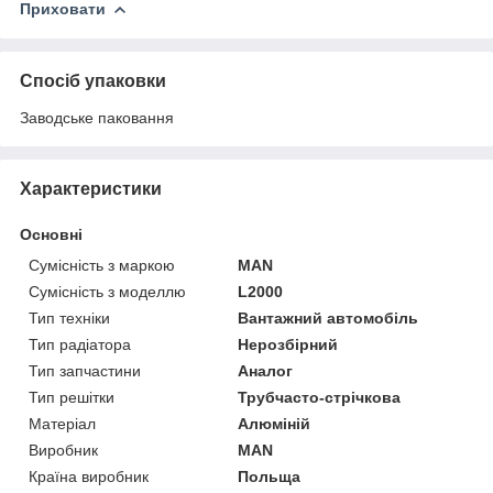
Приховати
Спосіб упаковки
Заводське паковання
Характеристики
Основні
Сумісність з маркою
MAN
Сумісність з моделлю
L2000
Тип техніки
Вантажний автомобіль
Тип радіатора
Нерозбірний
Тип запчастини
Аналог
Тип решітки
Трубчасто-стрічкова
Матеріал
Алюміній
Виробник
MAN
Країна виробник
Польща