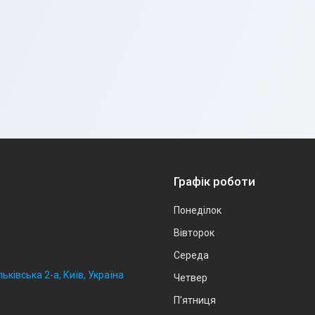
Графік роботи
Понеділок
Вівторок
Середа
ьківська 2-а, Київ, Україна
Четвер
Пʼятниця