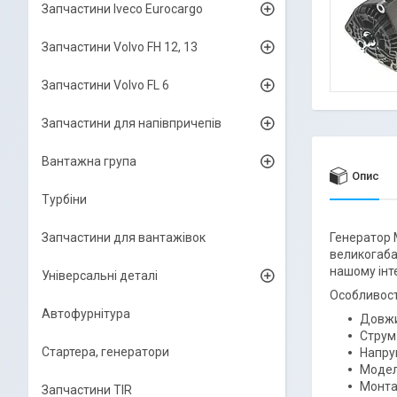
Запчастини Iveco Eurocargo
Запчастини Volvo FH 12, 13
Запчастини Volvo FL 6
Запчастини для напівпричепів
Вантажна група
Опис
Турбіни
Запчастини для вантажівок
Генератор 
великогаба
нашому інт
Універсальні деталі
Особливост
Автофурнітура
Довжи
Струм
Стартера, генератори
Напруг
Модел
Монта
Запчастини TIR