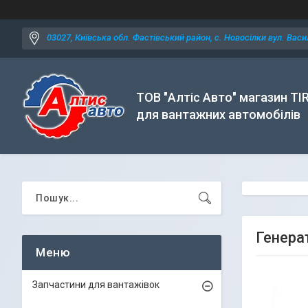
03027, Київська обл. Фастівський район, с. Новосілки вул. Васил
ТОВ "Алтіс Авто" магазин TI
для вантажних автомобілів
Генера
Запчастини для вантажівок