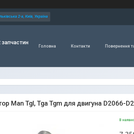
ьківська 2-а, Київ, Україна
R запчастин
Головна
Контакти
Повернення т
тор Man Tgl, Tga Tgm для двигуна D2066-D
В наявн