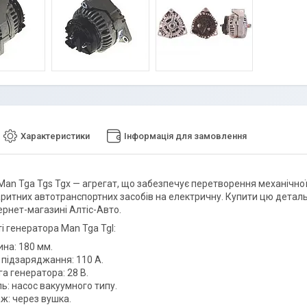
Характеристики
Інформація для замовлення
Man Tga Tgs Tgx — агрегат, що забезпечує перетворення механічної
ритних автотранспортних засобів на електричну. Купити цю деталь
ернет-магазині Алтіс-Авто.
і генератора Man Tga Tgl:
на: 180 мм.
 підзаряджання: 110 А.
а генератора: 28 В.
ь: насос вакуумного типу.
ж: через вушка.