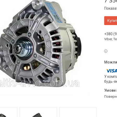
7 35
Показат
Купи
+380 (9
Viber, 
У компа
будь-я
поверн