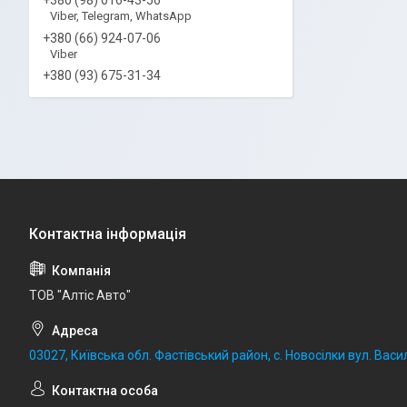
Viber, Telegram, WhatsApp
+380 (66) 924-07-06
Viber
+380 (93) 675-31-34
ТОВ "Алтіс Авто"
03027, Київська обл. Фастівський район, с. Новосілки вул. Васил