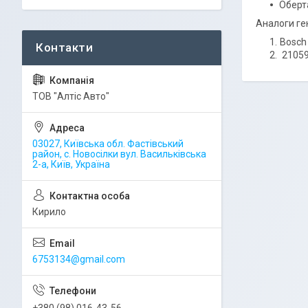
Оберт
Аналоги ге
Bosch
21059
ТОВ "Алтіс Авто"
03027, Київська обл. Фастівський
район, с. Новосілки вул. Васильківська
2-а, Київ, Україна
Кирило
6753134@gmail.com
+380 (98) 016-43-56