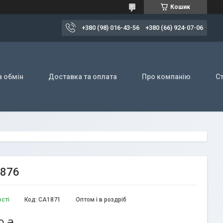
Кошик
+380 (98) 016-43-56
+380 (66) 924-07-06
а обмін
Доставка та оплата
Про компанію
Ст
2876
ості
Код:
CA1871
Оптом і в роздріб