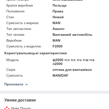
Країна виробник
Польща
Положення
Права
Стан
Новий
Сумісність з маркою
MAN
Тип запчастини
Аналог
Тип техніки
Вантажний автомобіль
Виробник
MAN
Сумісність з моделлю
F2000
Користувальницькі характеристики
Мoдель
ф2000 тгл тгх тгс тгм тга
л2000
Серія
оптика для вантажівок
Сумісність
MAN/DAF
Приховати
Умови доставки
Нова Пошта