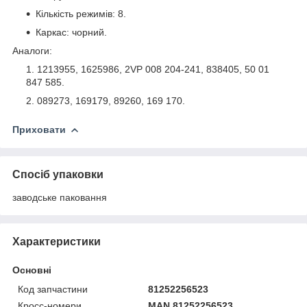
Кількість режимів: 8.
Каркас: чорний.
Аналоги:
1213955, 1625986, 2VP 008 204-241, 838405, 50 01
847 585.
089273, 169179, 89260, 169 170.
Приховати
Спосіб упаковки
заводське паковання
Характеристики
Основні
Код запчастини
81252256523
Кросс-номери
MAN 81252256523