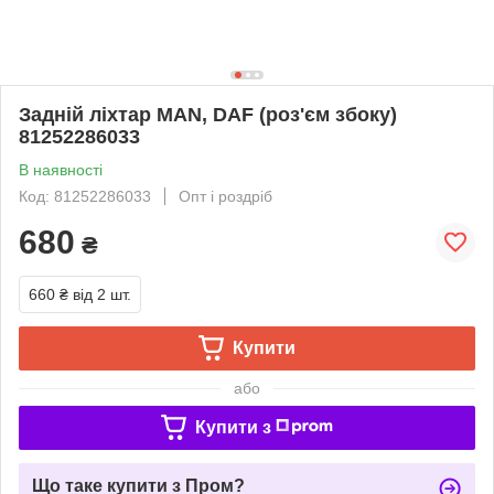
Задній ліхтар MAN, DAF (роз'єм збоку)
81252286033
В наявності
Код: 81252286033
Опт і роздріб
680
₴
660 ₴
від 2 шт.
Купити
або
Купити з
Що таке купити з Пром?