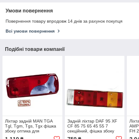
Умови повернення
Повернення товару впродовж 14 днів за рахунок покупця
Всі умови повернення
Подібні товари компанії
Ліхтар задній MAN TGA
Задній ліхтар DAF 95 XF
Ліхт
Tgl, Tgm, Tgs, Tgx фішка
СF 85 75 65 45 55 7
AMP 
збоку оптика для
секційний, фішка збоку
FH 
вантажівки скло фари
оптика для вантажівок
TP79
1 110
750
2 0