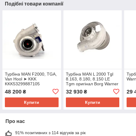
Подібні товари компанії
Турбіна MAN F2000, TGA,
Турбіна MAN L 2000 Tgl
Турб
Van Hool ➤ KKK
8.163, 8.180, 8.150 LE
Warn
KKK53299887105
Tgm оригінал Borg Warner
для вантажівки Ман
48 200
32 930
29 
₴
₴
Купити
Купити
Про нас
91% позитивних з 114 відгуків за рік