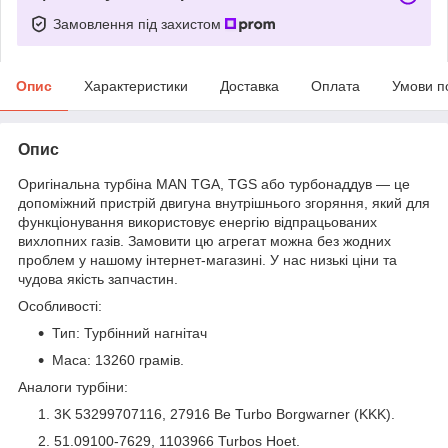
Замовлення під захистом
Опис
Характеристики
Доставка
Оплата
Умови п
Опис
Оригінальна турбіна MAN TGA, TGS або турбонаддув — це
допоміжний пристрій двигуна внутрішнього згоряння, який для
функціонування використовує енергію відпрацьованих
вихлопних газів. Замовити цю агрегат можна без жодних
проблем у нашому інтернет-магазині. У нас низькі ціни та
чудова якість запчастин.
Особливості:
Тип: Турбінний нагнітач
Маса: 13260 грамів.
Аналоги турбіни:
3K 53299707116, 27916 Be Turbo Borgwarner (KKK).
51.09100-7629, 1103966 Turbos Hoet.