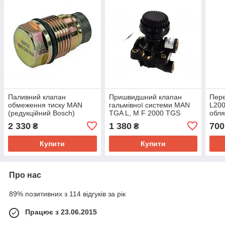
Паливний клапан
Пришвидшний клапан
Пер
обмеження тиску MAN
гальмівної системи MAN
L200
(редукційний Bosch)
TGA L, M F 2000 TGS
обля
8.163 Tgm F2000
2 330
1 380
700
₴
₴
Купити
Купити
Про нас
89% позитивних з 114 відгуків за рік
Працює з 23.06.2015