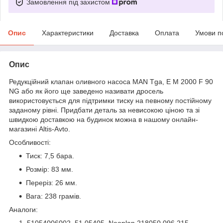
Замовлення під захистом
Опис
Характеристики
Доставка
Оплата
Умови п
Опис
Редукційний клапан оливного насоса MAN Tga, E M 2000 F 90
NG або як його ще заведено називати дросель
використовується для підтримки тиску на певному постійному
заданому рівні. Придбати деталь за невисокою ціною та зі
швидкою доставкою на будинок можна в нашому онлайн-
магазині Altis-Avto.
Особливості:
Тиск: 7,5 бара.
Розмір: 83 мм.
Переріз: 26 мм.
Вага: 238 грамів.
Аналоги:
51054006002, 51.05405, Neoplan 218050 096.215