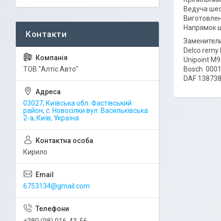
Ведуча шес
Виготовлен
Напрямок ш
Заменители
Delco remy
Unipoint M
ТОВ "Алтіс Авто"
Bosch 000
DAF 138738
03027, Київська обл. Фастівський
район, с. Новосілки вул. Васильківська
2-а, Київ, Україна
Кирило
6753134@gmail.com
+380 (98) 016-43-56