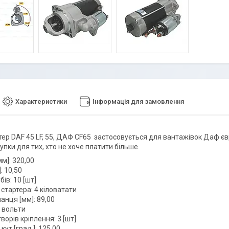
Характеристики
Інформація для замовлення
тер DAF 45 LF, 55, ДАФ CF65 застосовується для вантажівок Даф єв
упки для тих, хто не хоче платити більше.
м]: 320,00
: 10,50
бів: 10 [шт]
стартера: 4 кіловатати
анця [мм]: 89,00
4 вольти
творів кріплення: 3 [шт]
кут [град.]: 125,00