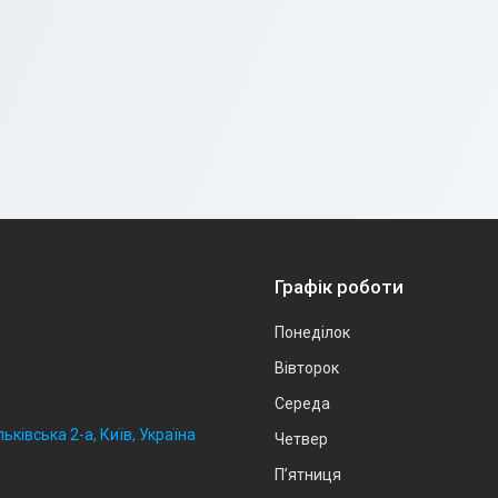
Графік роботи
Понеділок
Вівторок
Середа
ьківська 2-а, Київ, Україна
Четвер
Пʼятниця