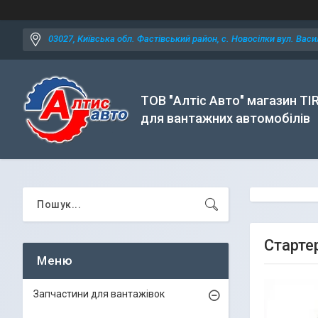
03027, Київська обл. Фастівський район, с. Новосілки вул. Васил
ТОВ "Алтіс Авто" магазин TI
для вантажних автомобілів
Старте
Запчастини для вантажівок