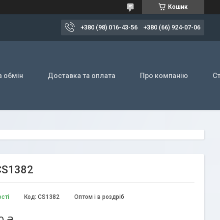
Кошик
+380 (98) 016-43-56
+380 (66) 924-07-06
а обмін
Доставка та оплата
Про компанію
Ст
 CS1382
ості
Код:
CS1382
Оптом і в роздріб