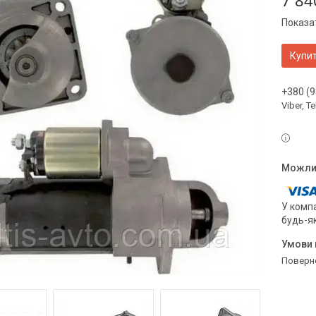
7 84
Показат
Купи
+380 (9
Viber, 
У компа
будь-я
поверн