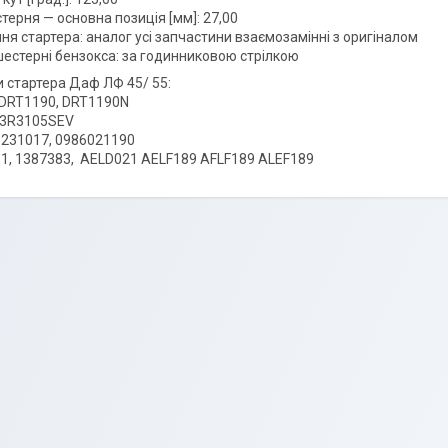
терня — основна позиція [мм]: 27,00
ня стартера: аналог усі запчастини взаємозамінні з оригіналом
естерні бензокса: за годинниковою стрілкою
 стартера Даф ЛФ 45/ 55:
 DRT1190, DRT1190N
93R3105SEV
1231017, 0986021190
1, 1387383, AELD021 AELF189 AFLF189 ALEF189