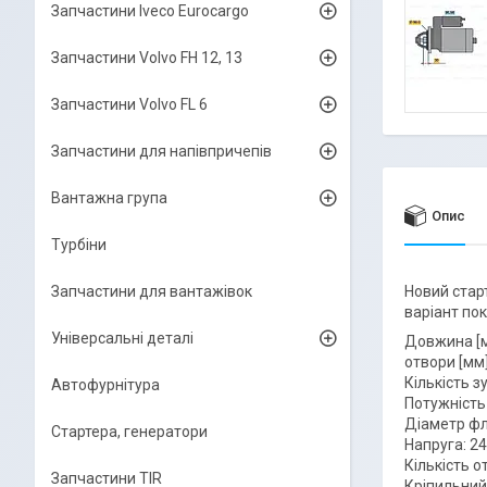
Запчастини Iveco Eurocargo
Запчастини Volvo FH 12, 13
Запчастини Volvo FL 6
Запчастини для напівпричепів
Вантажна група
Опис
Турбіни
Запчастини для вантажівок
Новий стар
варіант пок
Універсальні деталі
Довжина [м
отвори [мм]
Кількість зу
Автофурнітура
Потужність 
Діаметр фл
Стартера, генератори
Напруга: 2
Кількість о
Запчастини TIR
Кріпильний 