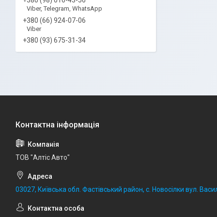
Viber, Telegram, WhatsApp
+380 (66) 924-07-06
Viber
+380 (93) 675-31-34
ТОВ "Алтіс Авто"
03027, Київська обл. Фастівський район, с. Новосілки вул. Васил