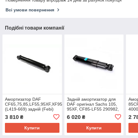
Повернення товару впродовж 14 днів за рахунок покупця
Всі умови повернення
Подібні товари компанії
Амортизатор DAF
Задній амортизатор для
Амор
CF65,75,85,LF55,95XF,XF95,105
DAF оригінал Sachs 105,
85CF
(L419-669) задній (Febi)
95XF, CF85-LF55 290982,
400
20396
290981 (L420*670)
3 810
6 020
2 7
₴
₴
підвіски
Купити
Купити