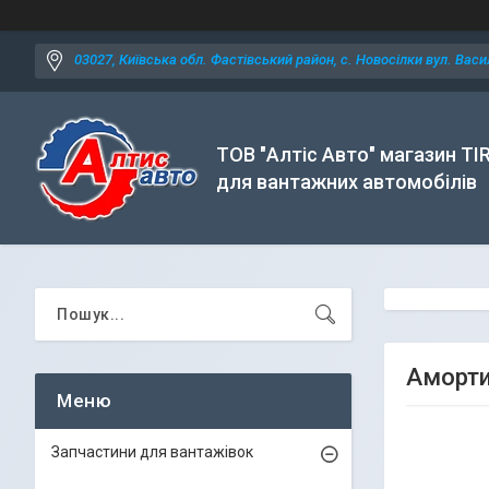
03027, Київська обл. Фастівський район, с. Новосілки вул. Васил
ТОВ "Алтіс Авто" магазин TI
для вантажних автомобілів
Аморти
Запчастини для вантажівок