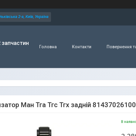
ьківська 2-а, Київ, Україна
R запчастин
Головна
Контакти
Повернення т
затор Ман Тга Тгс Тгх задній 81437026100
В наявн