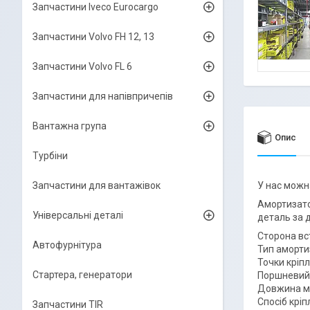
Запчастини Iveco Eurocargo
Запчастини Volvo FH 12, 13
Запчастини Volvo FL 6
Запчастини для напівпричепів
Вантажна група
Опис
Турбіни
Запчастини для вантажівок
У нас можн
Амортизато
Універсальні деталі
деталь за д
Сторона вс
Автофурнітура
Тип аморти
Точки кріпл
Стартера, генератори
Поршневий 
Довжина мі
Спосіб крі
Запчастини TIR