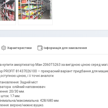
Характеристики
Інформація для замовлення
а купити амортизатор Ман 2060T5263 за вигідною ціною серед магаз
р PROFIT 81437026100 — прекрасний варіант придбання для машин 
оступною ціною, і її точні аналоги.
тановлення: Задній міст
затора: олійний наповнювач
ення: 20/30 мм.
шток: 17 мм.
німальна/максимальна: 428/680 мм.
плення: верхнє/нижнє вушко.