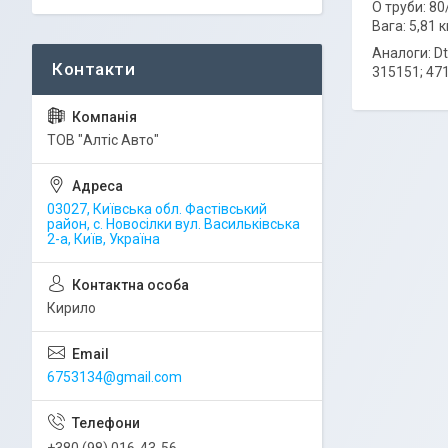
O труби: 8
Вага: 5,81 к
Аналоги: D
315151; 47
ТОВ "Алтіс Авто"
03027, Київська обл. Фастівський
район, с. Новосілки вул. Васильківська
2-а, Київ, Україна
Кирило
6753134@gmail.com
+380 (98) 016-43-56