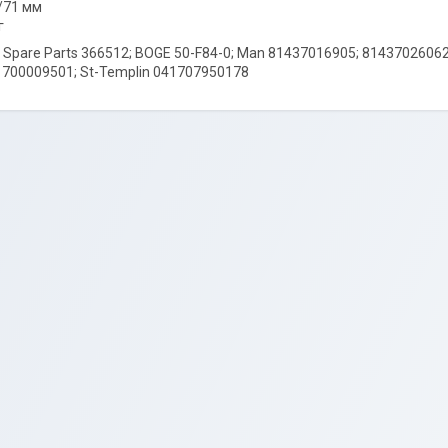
0/71 мм
г
t Spare Parts 366512; BOGE 50-F84-0; Man 81437016905; 81437026062
1700009501; St-Templin 041707950178