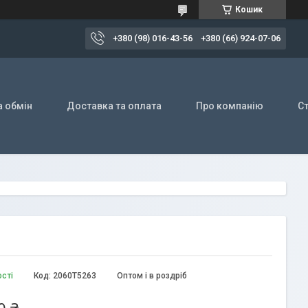
Кошик
+380 (98) 016-43-56
+380 (66) 924-07-06
а обмін
Доставка та оплата
Про компанію
Ст
ості
Код:
2060T5263
Оптом і в роздріб