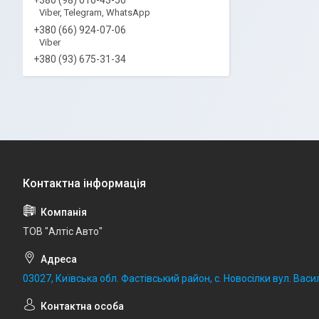
Viber, Telegram, WhatsApp
+380 (66) 924-07-06
Viber
+380 (93) 675-31-34
ТОВ "Алтіс Авто"
03027, Київська обл. Фастівський район, с. Новосілки вул. Васил