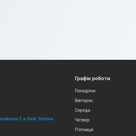
Графік роботи
Понеділок
Вівторок
Середа
ьківська 2-а, Київ, Україна
Четвер
Пʼятниця