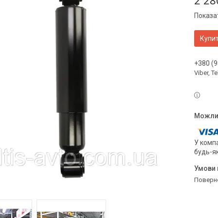
2 28
Показат
Купи
+380 (9
Viber, 
У компа
будь-я
поверн