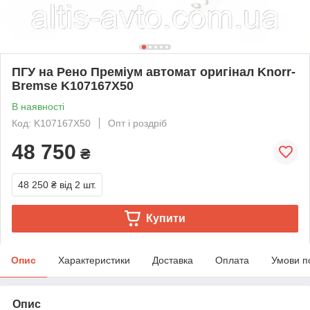
ПГУ на Рено Преміум автомат оригінал Knorr-
Bremse K107167X50
В наявності
Код: K107167X50
Опт і роздріб
48 750
₴
48 250 ₴
від 2 шт.
Купити
Опис
Характеристики
Доставка
Оплата
Умови п
Опис