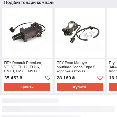
Подібні товари компанії
ПГУ Renault Premium,
ПГУ Рено Магнум
Пгу 
VOLVO FH 12, FH16,
оригінал Sachs Євро 5
340/
FM10, FM7, FM9 08.93
коробка автомат
Kno
(VADEN) 306.01.0043
3981600000
35 453
28 160
16 
₴
₴
Купити
Купити