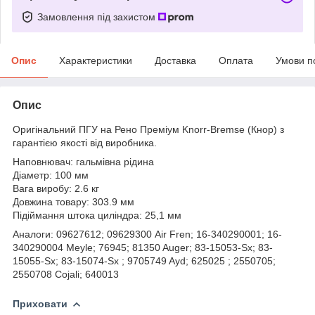
Замовлення під захистом
Опис
Характеристики
Доставка
Оплата
Умови п
Опис
Оригінальний ПГУ на Рено Преміум Knorr-Bremse (Кнор) з
гарантією якості від виробника.
Наповнювач: гальмівна рідина
Діаметр: 100 мм
Вага виробу: 2.6 кг
Довжина товару: 303.9 мм
Підіймання штока циліндра: 25,1 мм
Аналоги: 09627612; 09629300 Air Fren; 16-340290001; 16-
340290004 Meyle; 76945; 81350 Auger; 83-15053-Sx; 83-
15055-Sx; 83-15074-Sx ; 9705749 Ayd; 625025 ; 2550705;
2550708 Cojali; 640013
Приховати