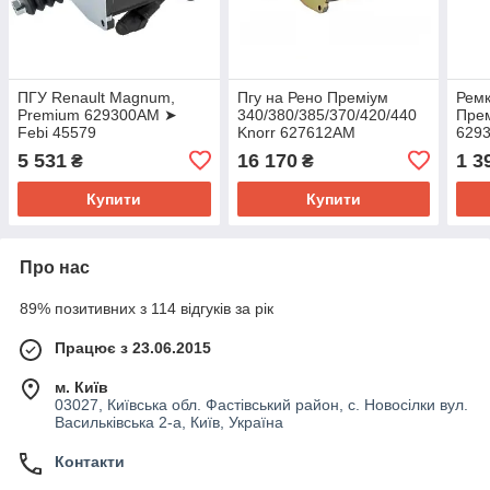
ПГУ Renault Magnum,
Пгу на Рено Преміум
Ремк
Premium 629300AM ➤
340/380/385/370/420/440
Прем
Febi 45579
Knorr 627612AM
629
5 531
16 170
1 3
₴
₴
Купити
Купити
Про нас
89% позитивних з 114 відгуків за рік
Працює з 23.06.2015
м. Київ
03027, Київська обл. Фастівський район, с. Новосілки вул.
Васильківська 2-а, Київ, Україна
Контакти