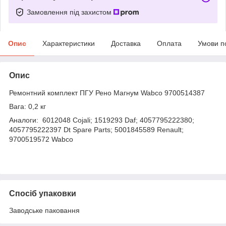
Замовлення під захистом
Опис
Характеристики
Доставка
Оплата
Умови п
Опис
Ремонтний комплект ПГУ Рено Магнум Wabco 9700514387
Вага: 0,2 кг
Аналоги: 6012048 Cojali; 1519293 Daf; 4057795222380;
4057795222397 Dt Spare Parts; 5001845589 Renault;
9700519572 Wabco
Спосіб упаковки
Заводське паковання