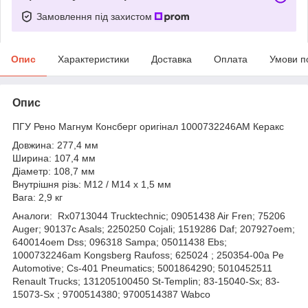
Замовлення під захистом
Опис
Характеристики
Доставка
Оплата
Умови п
Опис
ПГУ Рено Магнум Консберг оригінал 1000732246AM Керакс
Довжина: 277,4 мм
Ширина: 107,4 мм
Діаметр: 108,7 мм
Внутрішня різь: M12 / M14 x 1,5 мм
Вага: 2,9 кг
Аналоги: Rx0713044 Trucktechnic; 09051438 Air Fren; 75206
Auger; 90137c Asals; 2250250 Cojali; 1519286 Daf; 207927oem;
640014oem Dss; 096318 Sampa; 05011438 Ebs;
1000732246am Kongsberg Raufoss; 625024 ; 250354-00a Pe
Automotive; Cs-401 Pneumatics; 5001864290; 5010452511
Renault Trucks; 131205100450 St-Templin; 83-15040-Sx; 83-
15073-Sx ; 9700514380; 9700514387 Wabco