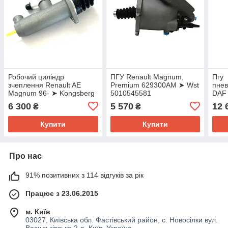
Робочий циліндр
ПГУ Renault Magnum,
Пгу
зчеплення Renault AE
Premium 629300AM ➤ Wst
пнев
Magnum 96- ➤ Kongsberg
5010545581
DAF 
623106AM
Євро
6 300
5 570
12 
₴
₴
628
Купити
Купити
Про нас
91% позитивних з 114 відгуків за рік
Працює з 23.06.2015
м. Київ
03027, Київська обл. Фастівський район, с. Новосілки вул.
Васильківська 2-а, Київ, Україна