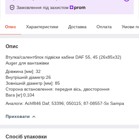
Замовлення під захистом
Опис
Характеристики
Доставка
Оплата
Умови п
Опис
Втулка/салентблок підвіски кабіни DAF 55, 45 (26х85х32)
Auger для вантажівки
Довжина [мм]: 32
Внутрішній діаметр:26
Зовнішній діаметр [мм]: 85
Сторона встановлення: передня вісь, двостороння
Вага [кг]:0,104
Аналоги: Achf846 Daf; 53396; 050115; 87-08557-Sx Sampa
Приховати
Спосіб упаковки