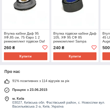
Втулка кабіни Даф 95
Втулка підвіски кабіни Даф
Втул
ХФ,85 см, 75 Євро 1 2
105, ХФ 95 СФ 85
45 L
ремкомплект підвіски Daf
ремкомплект Sampa
Auge
(20х84,5х26)
30*55*25 1694967
260
240
500
₴
₴
Купити
Купити
Про нас
91% позитивних з 114 відгуків за рік
Працює з 23.06.2015
м. Київ
03027, Київська обл. Фастівський район, с. Новосілки вул.
Васильківська 2-а, Київ, Україна