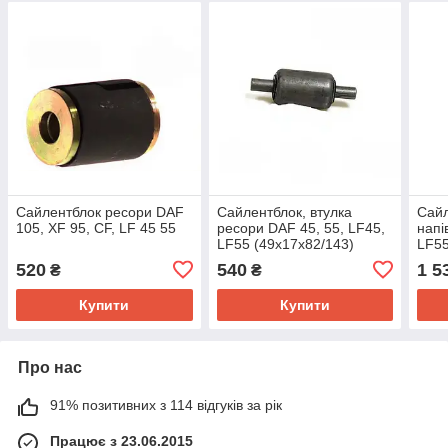
Сайлентблок ресори DAF
Сайлентблок, втулка
Сай
105, XF 95, CF, LF 45 55
ресори DAF 45, 55, LF45,
напі
LF55 (49x17x82/143)
LF55
1401515, ACHB110,
RAK5
520
540
1 5
₴
₴
ACHK513 Даф
144*
Купити
Купити
Про нас
91% позитивних з 114 відгуків за рік
Працює з 23.06.2015