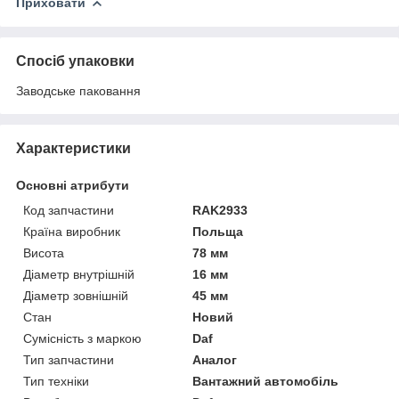
Приховати
Спосіб упаковки
Заводське паковання
Характеристики
Основні атрибути
Код запчастини
RAK2933
Країна виробник
Польща
Висота
78 мм
Діаметр внутрішній
16 мм
Діаметр зовнішній
45 мм
Стан
Новий
Сумісність з маркою
Daf
Тип запчастини
Аналог
Тип техніки
Вантажний автомобіль