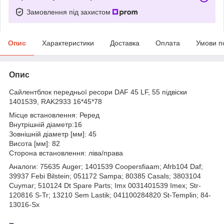
Замовлення під захистом
Опис
Характеристики
Доставка
Оплата
Умови п
Опис
Сайлентблок передньої ресори DAF 45 LF, 55 підвіски
1401539, RAK2933 16*45*78
Місце встановлення: Реред
Внутрішній діаметр:16
Зовнішній діаметр [мм]: 45
Висота [мм]: 82
Сторона встановлення: ліва/права
Аналоги: 75635 Auger; 1401539 Coopersfiaam; Afrb104 Daf;
39937 Febi Bilstein; 051172 Sampa; 80385 Casals; 3803104
Cuymar; 510124 Dt Spare Parts; Imx 0031401539 Imex; Str-
120816 S-Tr; 13210 Sem Lastik; 041100284820 St-Templin; 84-
13016-Sx