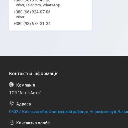
Viber, Telegram, WhatsApp
+380 (66) 924-07-06
Viber
+380 (93) 675-31-34
ТОВ "Алтіс Авто"
03027, Київська обл. Фастівський район, с. Новосілки вул. Васил