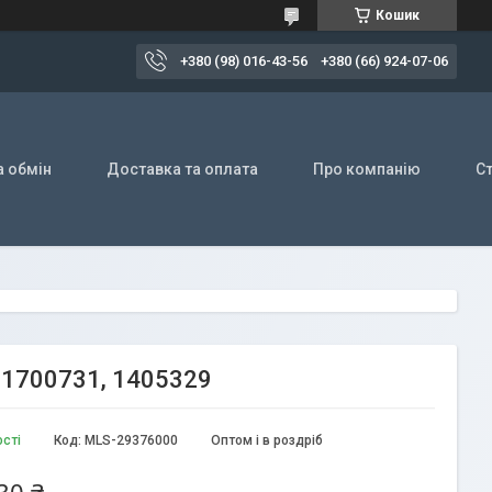
Кошик
+380 (98) 016-43-56
+380 (66) 924-07-06
а обмін
Доставка та оплата
Про компанію
Ст
 1700731, 1405329
ості
Код:
MLS-29376000
Оптом і в роздріб