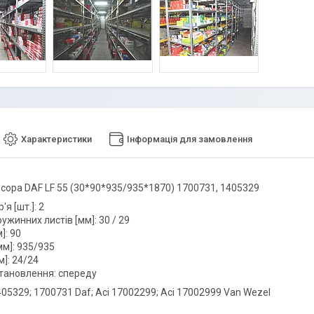
Характеристики
Інформація для замовлення
сора DAF LF 55 (30*90*935/935*1870) 1700731, 1405329
'я [шт.]: 2
жинних листів [мм]: 30 / 29
]: 90
м]: 935/935
]: 24/24
тановлення: спереду
05329; 1700731 Daf; Aci 17002299; Aci 17002999 Van Wezel