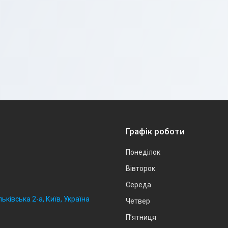
Графік роботи
Понеділок
Вівторок
Середа
ьківська 2-а, Київ, Україна
Четвер
Пʼятниця