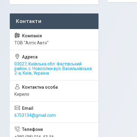
ТОВ "Алтіс Авто"
03027, Київська обл. Фастівський
район, с. Новосілки вул. Васильківська
2-а, Київ, Україна
Кирило
6753134@gmail.com
+380 (98) 016-43-56