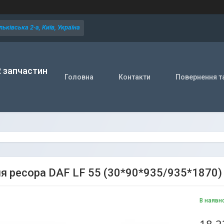
ьківська 2-а, Київ, Україна
R запчастин
Головна
Контакти
Повернення т
я ресора DAF LF 55 (30*90*935/935*1870)
В наявн