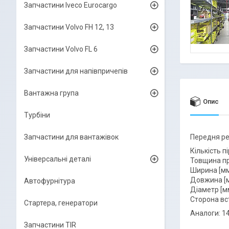
Запчастини Iveco Eurocargo
Запчастини Volvo FH 12, 13
Запчастини Volvo FL 6
Запчастини для напівпричепів
Вантажна група
Опис
Турбіни
Запчастини для вантажівок
Передня ре
Кількість пір
Універсальні деталі
Товщина пру
Ширина [мм
Довжина [м
Автофурнітура
Діаметр [мм
Сторона вс
Стартера, генератори
Аналоги: 14
Запчастини TIR