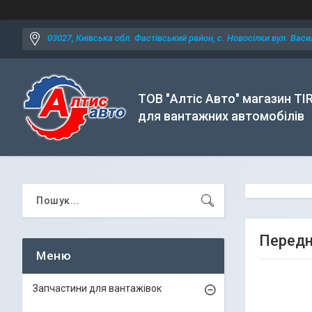
03027, Київська обл. Фастівський район, с. Новосілки вул. Васил
ТОВ "Алтіс Авто" магазин TI
для вантажних автомобілів
Передн
Запчастини для вантажівок