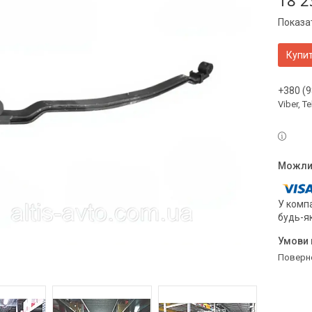
18 2
Показат
Купи
+380 (9
Viber, 
У компа
будь-я
поверн