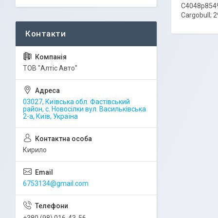
C4048p8549
Cargobull;
ТОВ "Алтіс Авто"
03027, Київська обл. Фастівський
район, с. Новосілки вул. Васильківська
2-а, Київ, Україна
Кирило
6753134@gmail.com
+380 (98) 016-43-56