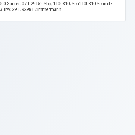
00 Saurer; 07-P29159 Sbp; 1100810; Sch1100810 Schmitz
5083 Trw; 291592981 Zimmermann