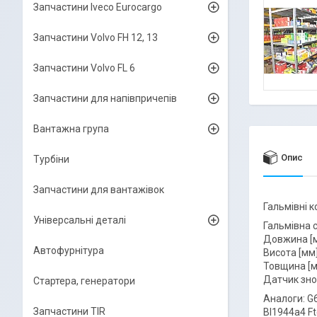
Запчастини Iveco Eurocargo
Запчастини Volvo FH 12, 13
Запчастини Volvo FL 6
Запчастини для напівпричепів
Вантажна група
Опис
Турбіни
Запчастини для вантажівок
Гальмівні 
Універсальні деталі
Гальмівна 
Довжина [м
Автофурнітура
Висота [мм]
Товщина [м
Датчик зно
Стартера, генератори
Аналоги: G6
Запчастини TIR
Bl1944a4 Ft