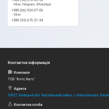
Viber, Telegram, WhatsApp
+380 (66) 924-07-06
Viber
+380 (93) 675-31-34
ТОВ "Алтіс Авто"
03027, Київська обл. Фастівський район, с. Новосілки вул. Васил