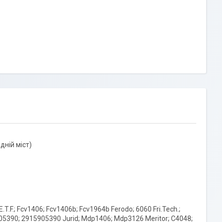
дній міст)
.F.; Fcv1406; Fcv1406b; Fcv1964b Ferodo; 6060 Fri.Tech.;
05390; 2915905390 Jurid; Mdp1406; Mdp3126 Meritor; C4048;