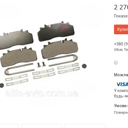
2 27
Показат
Купи
+380 (9
Viber, 
У компа
будь-я
поверн