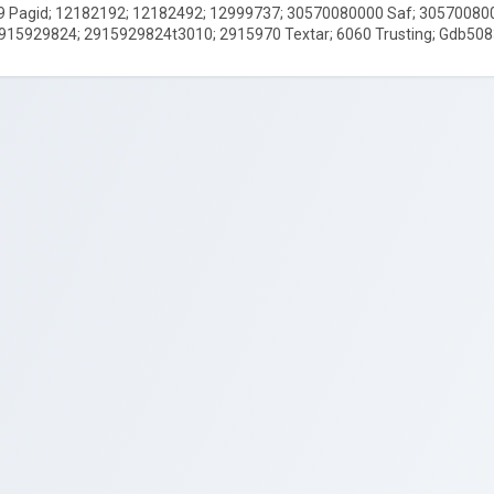
 Pagid; 12182192; 12182492; 12999737; 30570080000 Saf; 305700800
 2915929824; 2915929824t3010; 2915970 Textar; 6060 Trusting; Gdb