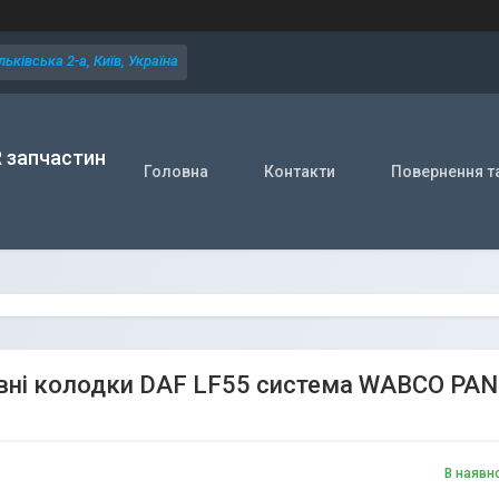
ьківська 2-а, Київ, Україна
R запчастин
Головна
Контакти
Повернення т
вні колодки DAF LF55 система WABCO PAN 
В наявн