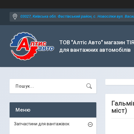
03027, Київська обл. Фастівський район, с. Новосілки вул. Васил
ТОВ "Алтіс Авто" магазин TI
для вантажних автомобілів
Гальмі
міст)
Запчастини для вантажівок