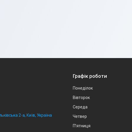
Графік роботи
Понеділок
Вівторок
Середа
ьківська 2-а, Київ, Україна
Четвер
Пʼятниця