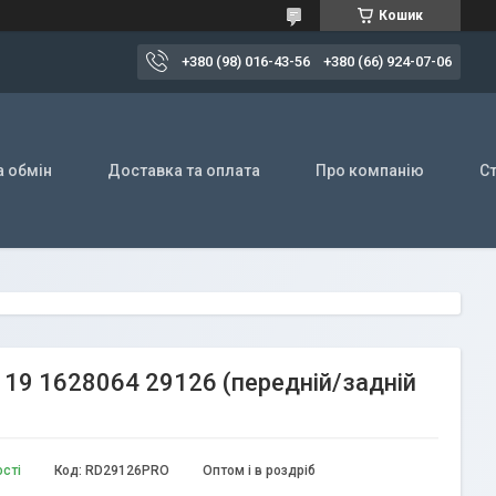
Кошик
+380 (98) 016-43-56
+380 (66) 924-07-06
а обмін
Доставка та оплата
Про компанію
Ст
19 1628064 29126 (передній/задній
ості
Код:
RD29126PRO
Оптом і в роздріб