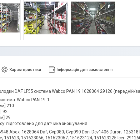
Характеристики
Інформація для замовлення
колодки DAF LF55 система Wabco PAN 19 1628064 29126 (передній/за
система: Wabco PAN 19-1
м]:210
: 92
м]:29
су: підготовлено для датчика зношування
948 Abex; 1628064 Daf; Cvp080; Cvp090 Don; Dcv1406 Duron; 125318 E.T
e; 151623; 151623066; 151623067; 151623124; 151623225 Icer; 29126