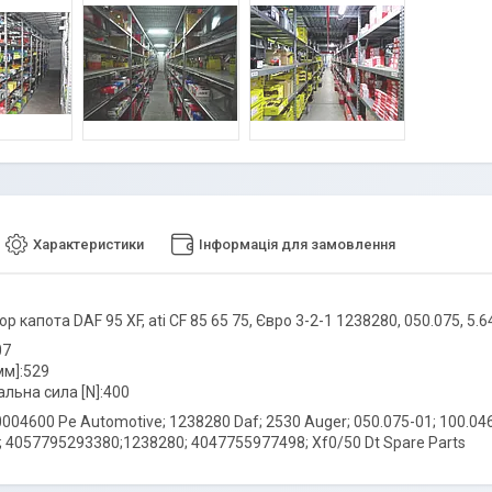
Характеристики
Інформація для замовлення
 капота DAF 95 XF, ati CF 85 65 75, Євро 3-2-1 1238280, 050.075, 5
07
м]:529
льна сила [N]:400
004600 Pe Automotive; 1238280 Daf; 2530 Auger; 050.075-01; 100.04
; 4057795293380;1238280; 4047755977498; Xf0/50 Dt Spare Parts