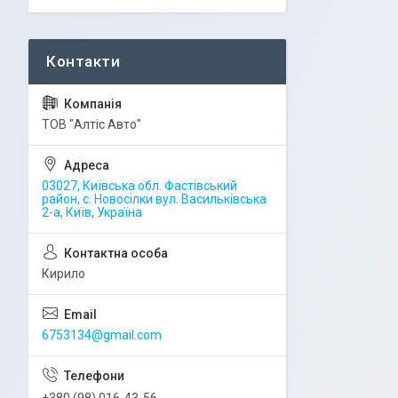
ТОВ "Алтіс Авто"
03027, Київська обл. Фастівський
район, с. Новосілки вул. Васильківська
2-а, Київ, Україна
Кирило
6753134@gmail.com
+380 (98) 016-43-56