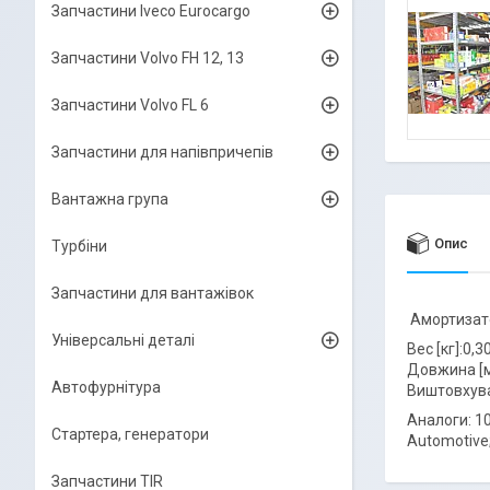
Запчастини Iveco Eurocargo
Запчастини Volvo FH 12, 13
Запчастини Volvo FL 6
Запчастини для напівпричепів
Вантажна група
Опис
Турбіни
Запчастини для вантажівок
Амортизатор
Універсальні деталі
Вес [кг]:0,3
Довжина [м
Автофурнітура
Виштовхува
Аналоги: 10
Стартера, генератори
Automotive
Запчастини TIR