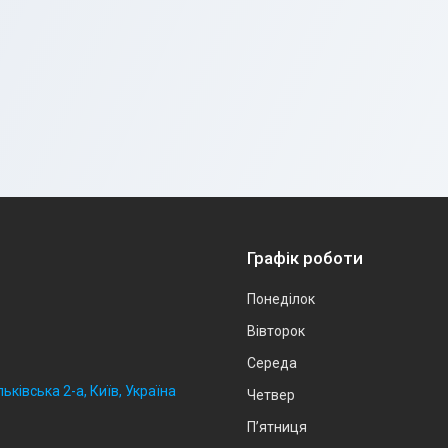
Графік роботи
Понеділок
Вівторок
Середа
ьківська 2-а, Київ, Україна
Четвер
Пʼятниця