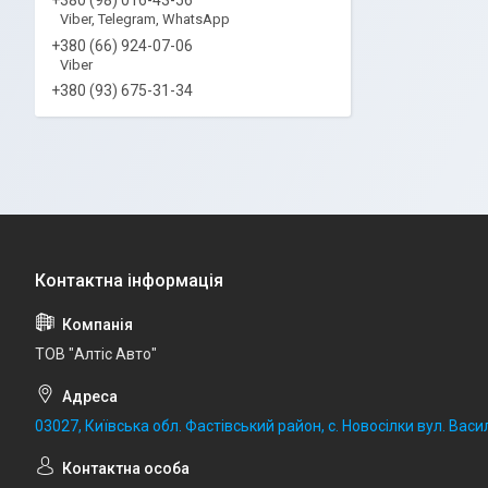
Viber, Telegram, WhatsApp
+380 (66) 924-07-06
Viber
+380 (93) 675-31-34
ТОВ "Алтіс Авто"
03027, Київська обл. Фастівський район, с. Новосілки вул. Васил