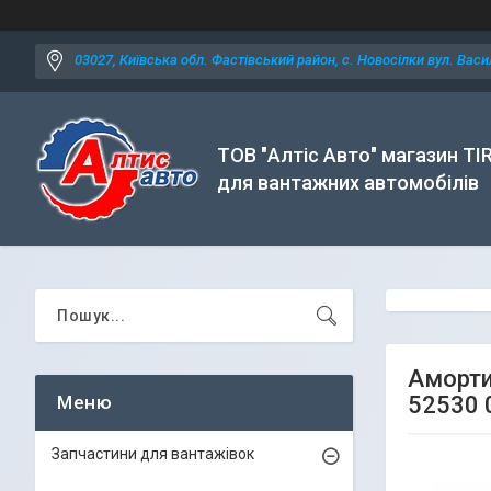
03027, Київська обл. Фастівський район, с. Новосілки вул. Васил
ТОВ "Алтіс Авто" магазин TI
для вантажних автомобілів
Амортиз
52530 
Запчастини для вантажівок