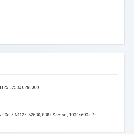
.64125 52530 0280060
6-00a; 5.64125; 52530; 8384 Sampa ; 10004600a Pe