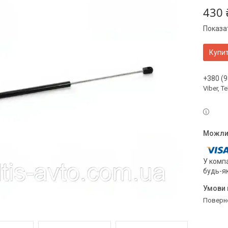
430 
Показат
Купи
+380 (9
Viber, 
У компа
будь-я
поверн