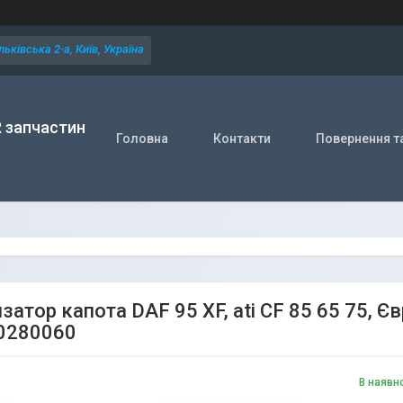
ьківська 2-а, Київ, Україна
R запчастин
Головна
Контакти
Повернення т
атор капота DAF 95 XF, ati CF 85 65 75, Є
0280060
В наявн