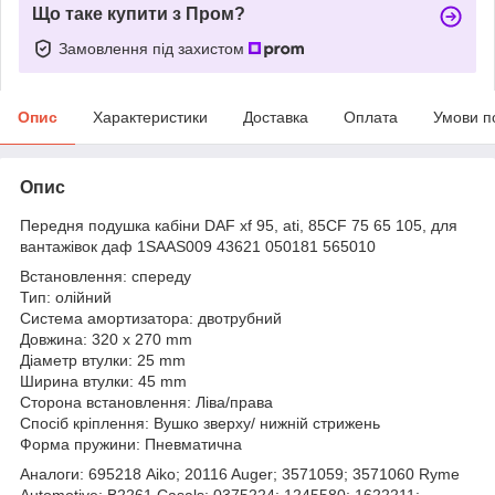
Що таке купити з Пром?
Замовлення під захистом
Опис
Характеристики
Доставка
Оплата
Умови п
Опис
Передня подушка кабіни DAF xf 95, ati, 85CF 75 65 105, для
вантажівок даф 1SAAS009 43621 050181 565010
Встановлення: спереду
Тип: олійний
Система амортизатора: двотрубний
Довжина: 320 x 270 mm
Діаметр втулки: 25 mm
Ширина втулки: 45 mm
Сторона встановлення: Ліва/права
Спосіб кріплення: Вушко зверху/ нижній стрижень
Форма пружини: Пневматична
Аналоги: 695218 Aiko; 20116 Auger; 3571059; 3571060 Ryme
Automotive; B2261 Casals; 0375224; 1245580; 1622211;