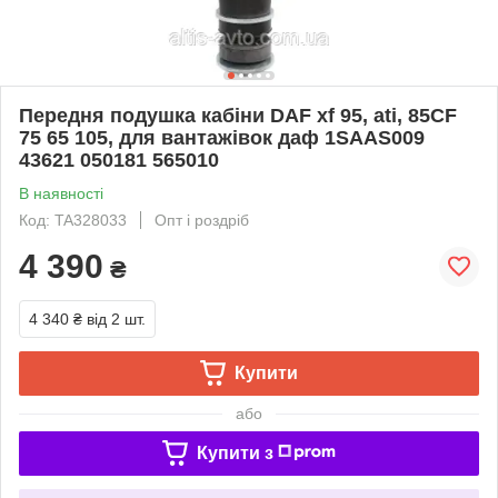
Передня подушка кабіни DAF xf 95, ati, 85CF
75 65 105, для вантажівок даф 1SAAS009
43621 050181 565010
В наявності
Код: TA328033
Опт і роздріб
4 390
₴
4 340 ₴
від 2 шт.
Купити
або
Купити з