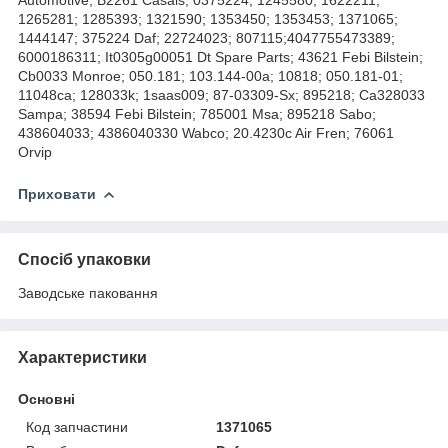
1265281; 1285393; 1321590; 1353450; 1353453; 1371065;
1444147; 375224 Daf; 22724023; 807115;4047755473389;
6000186311; It0305g00051 Dt Spare Parts; 43621 Febi Bilstein;
Cb0033 Monroe; 050.181; 103.144-00a; 10818; 050.181-01;
11048ca; 128033k; 1saas009; 87-03309-Sx; 895218; Ca328033
Sampa; 38594 Febi Bilstein; 785001 Msa; 895218 Sabo;
438604033; 4386040330 Wabco; 20.4230c Air Fren; 76061
Orvip
Приховати
Спосіб упаковки
Заводське паковання
Характеристики
Основні
Код запчастини
1371065