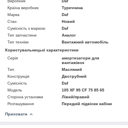
Виробник
Daf
Країна виробник
Туреччина
Марка
Daf
Стан
Новий
Сумісність з маркою
Daf
Тип запчастини
Аналог
Тип техніки
Вантажний автомобіль
Користувальницькі характеристики
Серія
амортизатори для
вантажівок
Тип
Масляний
Конструкція
Двотрубний
Сумісність
Daf
Мoдель
105 XF 95 CF 75 85 65
Сторона установки
Лівий/правий
Розташування
Передній підвіски кабіни
Приховати