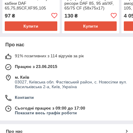
кабіни DAF
ресори DAF 85, 95 ati/XF,
амор
65,75,85CF,XF95,105
65/75 CF (58х75х17)
105,
(Sampa) 050.141
0361477 для тягача/
Євро
97
130
4 0
₴
₴
вантажівка
1444
135
Купити
Купити
Про нас
91% позитивних з 114 відгуків за рік
Працює з 23.06.2015
м. Київ
03027, Київська обл. Фастівський район, с. Новосілки вул.
Васильківська 2-а, Київ, Україна
Контакти
Сьогодні працює з 09:00 до 17:00
Показати весь графік роботи
Про нас