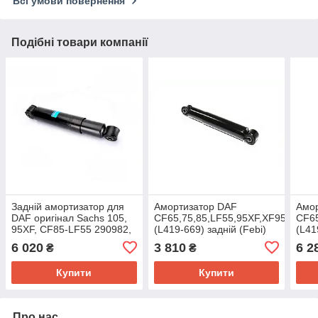
Всі умови повернення
Подібні товари компанії
Задній амортизатор для
Амортизатор DAF
Амо
DAF оригінал Sachs 105,
CF65,75,85,LF55,95XF,XF95,105
CF65
95XF, CF85-LF55 290982,
(L419-669) задній (Febi)
(L41
290981 (L420*670)
20396
(ори
6 020
3 810
6 2
₴
₴
підвіски
Купити
Купити
Про нас