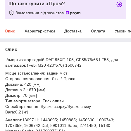
Що таке купити з Пром?
Замовлення під захистом
Опис
Характеристики
Доставка
Оплата
Умови п
Опис
Амортизатор задній DAF 95XF, 105, CF85/75/65 LF55, для
вантажівок (Febi M20 420*670) 1606742
Місце встановлення: задній міст
Сторона встановлення: Ліва * Права
Довжина: 420 [мм]
Довжина 2 : 670 [мм]
Діаметр: 70 [мм]
Тип амортизатора: Тиск оливи
Спосіб кріплення: Вушко зверху/Вушко знизу
Вага:6,2 [кг]
Аналоги:1369711; 1443695; 1450885; 1456600; 1606743;
1707359; 1606742 Daf; 8901011 Sabo; 2741450; T5180
Monroe; Sachs; 041700277151;