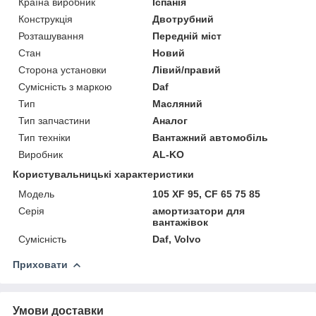
Країна виробник
Іспанія
Конструкція
Двотрубний
Розташування
Передній міст
Стан
Новий
Сторона установки
Лівий/правий
Сумісність з маркою
Daf
Тип
Масляний
Тип запчастини
Аналог
Тип техніки
Вантажний автомобіль
Виробник
AL-KO
Користувальницькі характеристики
Мoдель
105 XF 95, CF 65 75 85
Серія
амортизатори для
вантажівок
Сумісність
Daf, Volvo
Приховати
Умови доставки