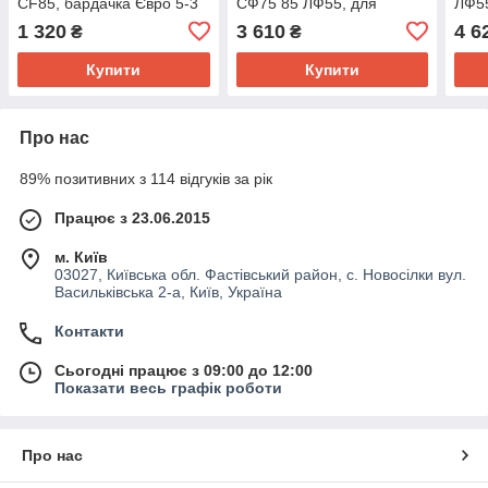
CF85, бардачка Євро 5-3
СФ75 85 ЛФ55, для
ЛФ55
(L 340*310) 1691424,
вантажівок (Євро 5-3)
T518
1 320
3 610
4 6
₴
₴
1682196
Sabo 1450885 890238
Купити
Купити
Про нас
89% позитивних з 114 відгуків за рік
Працює з 23.06.2015
м. Київ
03027, Київська обл. Фастівський район, с. Новосілки вул.
Васильківська 2-а, Київ, Україна
Контакти
Сьогодні працює з 09:00 до 12:00
Показати весь графік роботи
Про нас