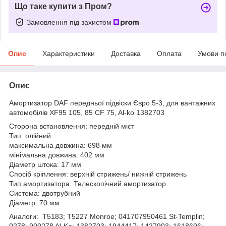
Що таке купити з Пром?
Замовлення під захистом
Опис
Характеристики
Доставка
Оплата
Умови п
Опис
Амортизатор DAF передньої підвіски Євро 5-3, для вантажних
автомобілів XF95 105, 85 CF 75, Al-ko 1382703
Сторона встановлення: передній міст
Тип: олійний
максимальна довжина: 698 мм
мінімальна довжина: 402 мм
Діаметр штока: 17 мм
Спосіб кріплення: верхній стрижень/ нижній стрижень
Тип амортизатора: Телескопічний амортизатор
Система: двотрубний
Діаметр: 70 мм
Аналоги: T5183; T5227 Monroe; 041707950461 St-Templin;
0278; 900278 Al-Ko; 1382703; 1944417; 1427903; 1618606;