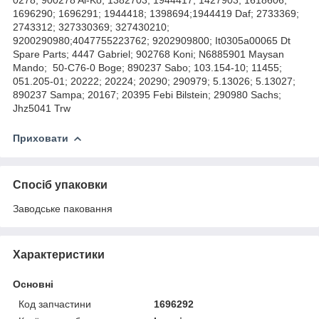
1696290; 1696291; 1944418; 1398694;1944419 Daf; 2733369;
2743312; 327330369; 327430210;
9200290980;4047755223762; 9202909800; It0305a00065 Dt
Spare Parts; 4447 Gabriel; 902768 Koni; N6885901 Maysan
Mando; 50-C76-0 Boge; 890237 Sabo; 103.154-10; 11455;
051.205-01; 20222; 20224; 20290; 290979; 5.13026; 5.13027;
890237 Sampa; 20167; 20395 Febi Bilstein; 290980 Sachs;
Jhz5041 Trw
Приховати
Спосіб упаковки
Заводське паковання
Характеристики
Основні
Код запчастини
1696292