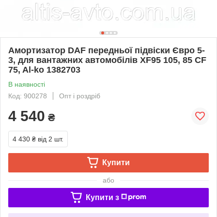
Амортизатор DAF передньої підвіски Євро 5-
3, для вантажних автомобілів XF95 105, 85 CF
75, Al-ko 1382703
В наявності
Код: 900278
Опт і роздріб
4 540
₴
4 430 ₴
від 2 шт.
Купити
або
Купити з