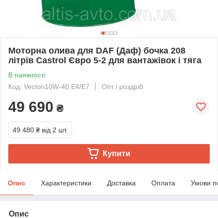
Моторна олива для DAF (Даф) бочка 208
літрів Castrol Євро 5-2 для вантажівок і тяга
В наявності
Код: Vecton10W-40 E4/E7
Опт і роздріб
49 690
₴
49 480 ₴
від 2 шт.
Купити
Опис
Характеристики
Доставка
Оплата
Умови п
Опис