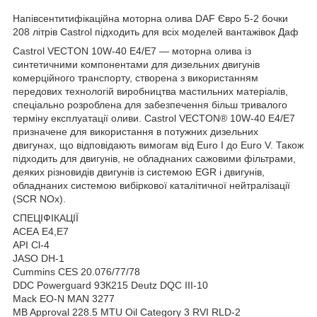
Напівсентитифікаційна моторна олива DAF Євро 5-2 бочки
208 літрів Castrol підходить для всіх моделей вантажівок Даф
Castrol VECTON 10W-40 E4/E7 — моторна олива із
синтетичними компонентами для дизельних двигунів
комерційного транспорту, створена з використанням
передових технологій виробництва мастильних матеріалів,
спеціально розроблена для забезпечення більш тривалого
терміну експлуатації оливи. Castrol VECTON® 10W-40 E4/E7
призначене для використання в потужних дизельних
двигунах, що відповідають вимогам від Euro I до Euro V. Також
підходить для двигунів, не обладнаних сажовими фільтрами,
деяких різновидів двигунів із системою EGR і двигунів,
обладнаних системою вибіркової каталітичної нейтралізації
(SCR NOx).
СПЕЦІФІКАЦІЇ
АСЕА Е4,Е7
API Cl-4
JASO DH-1
Cummins CES 20.076/77/78
DDC Powerguard 9ЗК215 Deutz DQC III-10
Mack EO-N MAN 3277
MB Approval 228.5 MTU Oil Category 3 RVI RLD-2