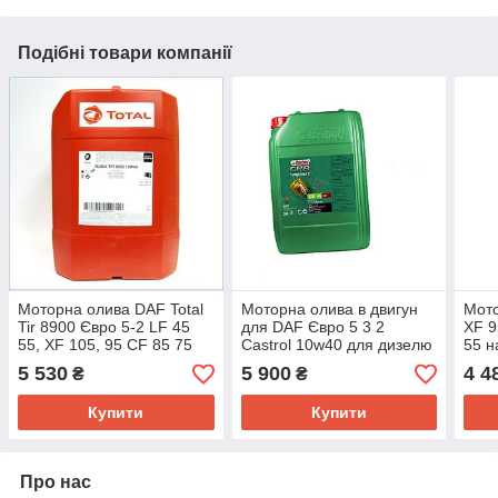
Подібні товари компанії
Моторна олива DAF Total
Моторна олива в двигун
Мото
Tir 8900 Євро 5-2 LF 45
для DAF Євро 5 3 2
XF 9
55, XF 105, 95 CF 85 75
Castrol 10w40 для дизелю
55 н
65 для вантажівки, тягача
XF/CF/LF
для 
5 530
5 900
4 4
₴
₴
10W-40
Євро
Купити
Купити
Про нас