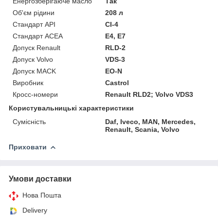
Енергозберігаюче масло
Так
Об'єм рідини
208 л
Стандарт API
CI-4
Стандарт ACEA
E4, E7
Допуск Renault
RLD-2
Допуск Volvo
VDS-3
Допуск MACK
EO-N
Виробник
Castrol
Кросс-номери
Renault RLD2; Volvo VDS3
Користувальницькі характеристики
Сумісність
Daf, Iveco, MAN, Mercedes,
Renault, Scania, Volvo
Приховати
Умови доставки
Нова Пошта
Delivery