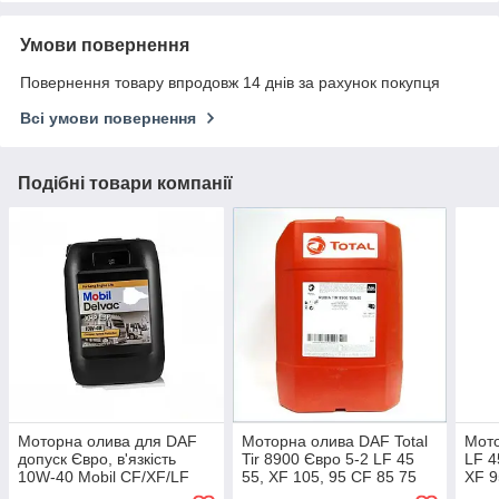
Умови повернення
Повернення товару впродовж 14 днів за рахунок покупця
Всі умови повернення
Подібні товари компанії
Моторна олива для DAF
Моторна олива DAF Total
Мото
допуск Євро, в'язкість
Tir 8900 Євро 5-2 LF 45
LF 4
10W-40 Mobil CF/XF/LF
55, XF 105, 95 CF 85 75
XF 9
для вантажівок тягача
65 для вантажівки, тягача