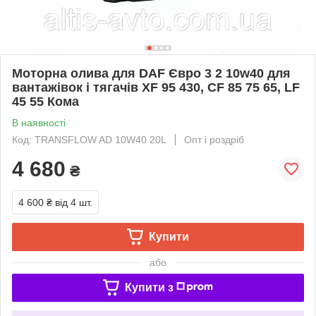
Моторна олива для DAF Євро 3 2 10w40 для
вантажівок і тягачів XF 95 430, CF 85 75 65, LF
45 55 Кома
В наявності
Код: TRANSFLOW AD 10W40 20L
Опт і роздріб
4 680
₴
4 600 ₴
від 4 шт.
Купити
або
Купити з