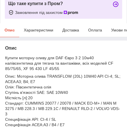
Що таке купити з Пром?
Замовлення під захистом
Опис
Характеристики
Доставка
Оплата
Умови п
Опис
Купити моторну оливу для DAF Євро 3 2 10w40
напівсентетика для тягача та вантажівки, всіх моделей CF
85/75/65, XF 95 430 LF 45/55
Опис: Моторна олива TRANSFLOW (20L) 10W40 API CI-4; SL;
ACEA A3; B4; E7
Олія: Півсинтетична олія
Ступінь в'язкості SAE: SAE 10W40
Місткість [л]:20
Стандарт: CUMMINS 20077 / 20078 / MACK EO-M+ / MAN M
3275 / MB 228.3 / MB 229.1С / RENAULT RLD-2 / VOLVO VDS-
3
Специфікація API: CI-4 / SL
Специфікація ACEA:A3 / B4 / E7