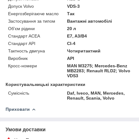
Допуск Volvo
VDS-3
Енергозберігаюче масло
Так
Застосування за типом
Вантажні автомобілі
Об'єм рідини
20 л
Стандарт ACEA
E7, A3/B4
Стандарт API
CI-4
Тактность двигуна
Чотиритактний
Виробник
API
Кросс-номери
MAN M3275; Mercedes-Benz
MB2283; Renault RLD2; Volvo
VDS3
Користувальницькі характеристики
Сумісність
Daf, Iveco, MAN, Mercedes,
Renault, Scania, Volvo
Приховати
Умови доставки