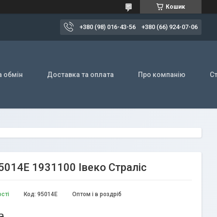
Кошик
+380 (98) 016-43-56
+380 (66) 924-07-06
а обмін
Доставка та оплата
Про компанію
Ст
 95014E 1931100 Івеко Страліс
ості
Код:
95014E
Оптом і в роздріб