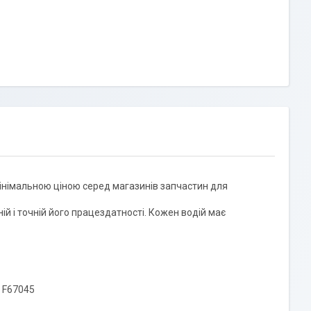
 мінімальною ціною серед магазинів запчастин для
ій і точній його працездатності. Кожен водій має
; F67045