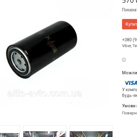
570 
Показат
Купи
+380 (9
Viber, 
У компа
будь-я
поверн