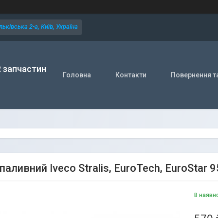
ьківська 2-а, Київ, Україна
R запчастин
Головна
Контакти
Повернення т
паливний Iveco Stralis, EuroTech, EuroStar
В наявн