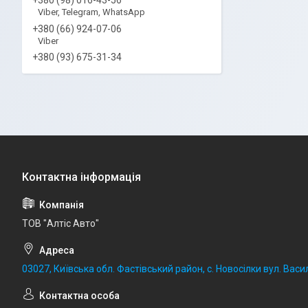
Viber, Telegram, WhatsApp
+380 (66) 924-07-06
Viber
+380 (93) 675-31-34
ТОВ "Алтіс Авто"
03027, Київська обл. Фастівський район, с. Новосілки вул. Васил