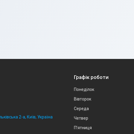
Графік роботи
Понеділок
Вівторок
Середа
ьківська 2-а, Київ, Україна
Четвер
Пʼятниця