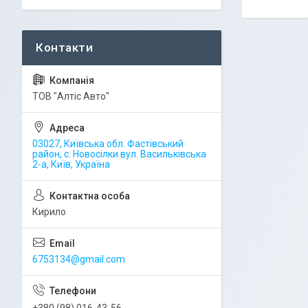
ТОВ "Алтіс Авто"
03027, Київська обл. Фастівський
район, с. Новосілки вул. Васильківська
2-а, Київ, Україна
Кирило
6753134@gmail.com
+380 (98) 016-43-56