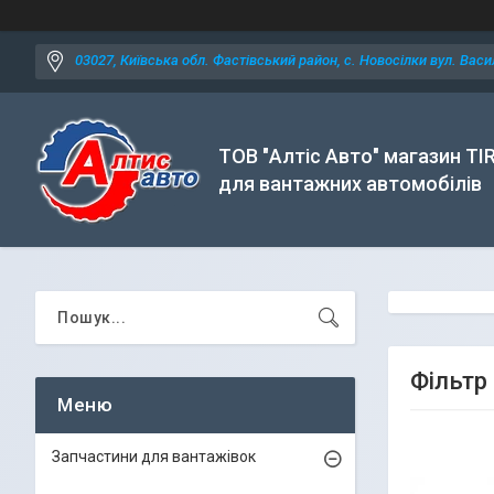
03027, Київська обл. Фастівський район, с. Новосілки вул. Васил
ТОВ "Алтіс Авто" магазин TI
для вантажних автомобілів
Фільтр 
Запчастини для вантажівок