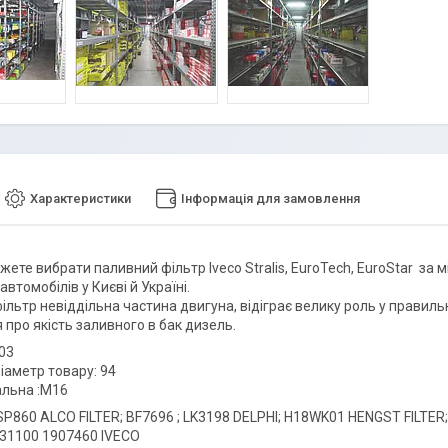
Характеристики
Інформація для замовлення
жете вибрати паливний фільтр Iveco Stralis, EuroTech, EuroStar за
втомобілів у Києві й Україні.
льтр невіддільна частина двигуна, відіграє велику роль у правильн
 про якість заливного в бак дизель.
03
діаметр товару: 94
альна :M16
SP860 ALCO FILTER; BF7696 ; LK3198 DELPHI; H18WK01 HENGST FILTER
31100 1907460 IVECO