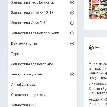
Запчастини Iveco Eurocargo
Запчастини Volvo FH 12, 13
Запчастини Volvo FL 6
Запчастини для напівпричепів
Вантажна група
Опис
Турбіни
Запчастини для вантажівок
У нас Ви мо
вантажних а
Паливний фі
Універсальні деталі
піклуватися
Довжина:2
Автофурнітура
Зовнішній 
Різь центр
Стартера, генератори
Аналоги: X
2991585 19
Запчастини TIR