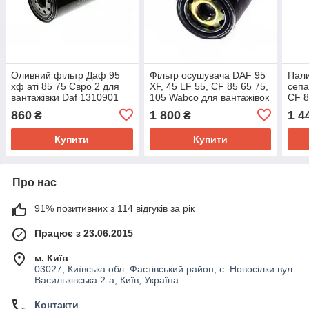
Оливний фільтр Даф 95
Фільтр осушувача DAF 95
Пали
хф аті 85 75 Євро 2 для
XF, 45 LF 55, CF 85 65 75,
сепа
вантажівки Daf 1310901
105 Wabco для вантажівок
CF 8
OC289
Даф 4329012462
вант
860
1 800
1 4
₴
₴
143
Купити
Купити
Про нас
91% позитивних з 114 відгуків за рік
Працює з 23.06.2015
м. Київ
03027, Київська обл. Фастівський район, с. Новосілки вул.
Васильківська 2-а, Київ, Україна
Контакти