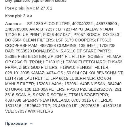
Внутрішнього ущільнення мм:63
Розмір різі [мм]: M 27 X 2
Крок різі: 2 мм
Аналоги — SP-1250 ALCO FILTER; 402040222 ; 489789800 ;
Z489789800 AVIA; BT7237 ; BT7237-MPG BALDWIN; ADN
12130 BLUE PRINT; F 026 407 057 ; P7057 BOSCH; DO 1843 ;
DO 5504 CLEAN FILTERS; LSF 5179 COOPERS; FT5613
COOPERSFIAAM; 4897898 CUMMINS; 139 9494 ; 1706238
DAF; P550520 DONALDSON; 5.45116 DT SPARE PARTS;
35395 FEBI BILSTEIN; ZP 3044 FIL FILTER; SO8555T FILMAR;
OP 626/6 FILTRON; LF16015 ; LF3886 FLEETGUARD; PH9453
FRAM; Z 602 GUD FILTERS; H19W10 HENGST FILTER;
028.1012005 KAMAZ; 4074-OS ; 50 014 074 KOLBENSCHMIDT;
ELH 4758 LAUTRETTE; LFP 6015 LUBERFINER; OC 604
MAHLE FILTER; 15208-LA40A ; 15208-LA40B NISSAN; 384240
OTOKAR; 100.113-00A PETERS; PP103 PZL SEDZISZOW; 251
3616 SCANIA; S 0620 R SOFIMA; FT5613 SOGEFIPRO;
4897898 SPERRY NEW HOLLAND; 0705 0315 67 TEREX;
1501316 ; 1529642 TRP; 23.469.00 UFI; 20276815 ; 41501316
VDL; 57037 WIX FILTERS
Приховати