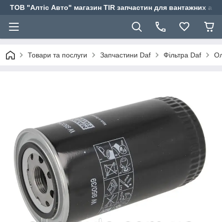
ТОВ "Алтіс Авто" магазин TIR запчастин для вантажних авт
Товари та послуги
Запчастини Daf
Фільтра Daf
Ол