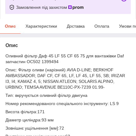
Замовлення під захистом
Опис
Характеристики
Доставка
Оплата
Умови п
Опис
Оливний фільтр Даф 45 LF 55 CF 65 75 для вантажівки Daf
запчастин OC502 1399494
Опис: Фільтр оливи (нарізний) AVIA D-LINE; BERKHOF
AMBASSADOR; DAF CF, CF 65, LF, LF 45, LF 55, SB; IRIZAR
I3, I4; KAMAZ 4, 5; NISSAN ATLEON; SOLARIS ALPINO,
URBINO; TEMSA AVENUE BE110C-PX-7239 01.99-
Тип: вкручується оливний фільтр двигуна
Номер рекомендованого спеціального інструменту: LS 9
Висота фільтра:171
Діаметр циліндра:93 мм
Зовнішнє ущільнення [мм]:72