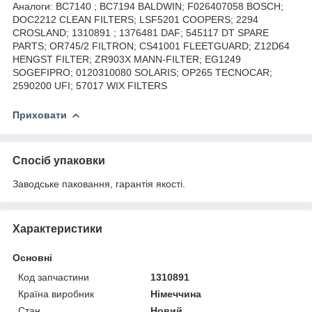
Аналоги: BC7140 ; BC7194 BALDWIN; F026407058 BOSCH;
DOC2212 CLEAN FILTERS; LSF5201 COOPERS; 2294
CROSLAND; 1310891 ; 1376481 DAF; 545117 DT SPARE
PARTS; OR745/2 FILTRON; CS41001 FLEETGUARD; Z12D64
HENGST FILTER; ZR903X MANN-FILTER; EG1249
SOGEFIPRO; 0120310080 SOLARIS; OP265 TECNOCAR;
2590200 UFI; 57017 WIX FILTERS
Приховати
Спосіб упаковки
Заводське паковання, гарантія якості.
Характеристики
Основні
Код запчастини
1310891
Країна виробник
Німеччина
Стан
Новий