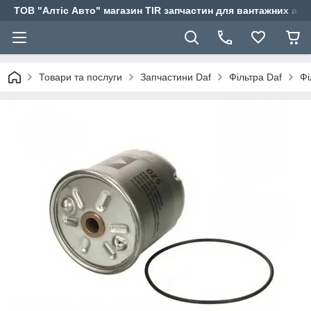
ТОВ "Алтіс Авто" магазин TIR запчастин для вантажних авт
Товари та послуги
Запчастини Daf
Фільтра Daf
Фі