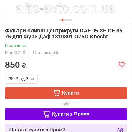
Фільтри оливні центрифуги DAF 95 XF CF 85
75 для фури Даф 1310891 OZ5D Knecht
В наявності
Код: OZ5D
Опт і роздріб
850
₴
790 ₴
від 2 шт.
Купити
або
Купити з
Що таке купити з Пром?