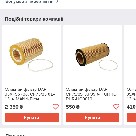
Всі умови повернення
Подібні товари компанії
Оливний фільтр DAF
Оливний фільтр DAF
Олив
95XF95 -06, CF75/85 01–
CF75/85, XF95 ➤ PURRO
95XF
13 ➤ MANN-Filter
PUR-HO0019
13 
HU1270X
2 350
550
410
₴
₴
Купити
Купити