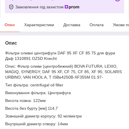
Замовлення під захистом
Опис
Характеристики
Доставка
Оплата
Умови п
Опис
Фільтри оливні центрифуги DAF 95 XF CF 85 75 для фури
Даф 1310891 OZ5D Knecht
Опис: Фільтр оливи (центробежний) BOVA FUTURA, LEXIO,
MAGIQ, SYNERGY; DAF 95 XF, CF 75, CF 85, XF 95; SOLARIS
URBINO; VAN HOOL A, T ISBe4250B-XF355M 01.97-
Тип фільтра: centrifugal oil filter
Виконування фільтра: Центрифуга
Висота повна: 122мм
Висота без бурту [мм]:114,7
Зовнішній діаметр корпусу: 92 міліметри
Внутрішній діаметр отвору: 14мм