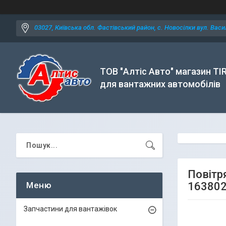
03027, Київська обл. Фастівський район, с. Новосілки вул. Васил
ТОВ "Алтіс Авто" магазин TI
для вантажних автомобілів
Повітр
16380
Запчастини для вантажівок