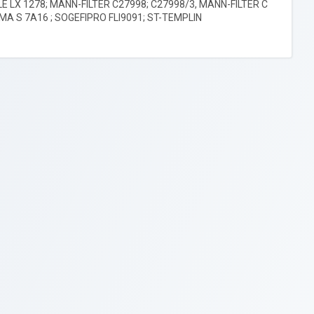
LE LX 1278; MANN-FILTER C27998; C27998/3, MANN-FILTER C
IMA S 7A16 ; SOGEFIPRO FLI9091; ST-TEMPLIN