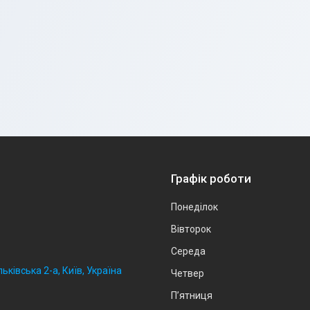
Графік роботи
Понеділок
Вівторок
Середа
ьківська 2-а, Київ, Україна
Четвер
Пʼятниця