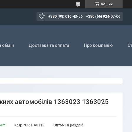
Кошик
+380 (98) 016-43-56
+380 (66) 924-07-06
а обмін
Доставка та оплата
Про компанію
Ст
тажних автомобілів 1363023 1363025
ості
Код:
PUR-HA0118
Оптом і в роздріб