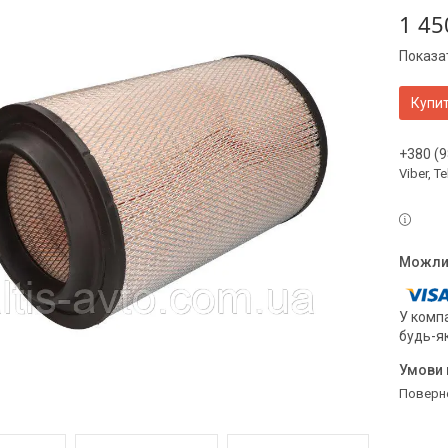
1 45
Показат
Купи
+380 (9
Viber, 
У компа
будь-я
поверн