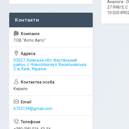
Аналоги - 
27 998/3; 
10.020.8902
ТОВ "Алтіс Авто"
03027, Київська обл. Фастівський
район, с. Новосілки вул. Васильківська
2-а, Київ, Україна
Кирило
6753134@gmail.com
+380 (98) 016-43-56