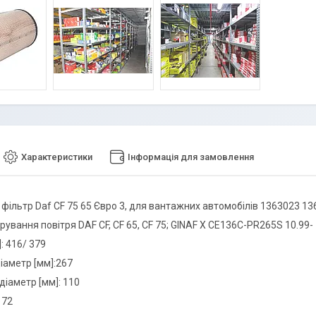
Характеристики
Інформація для замовлення
 фільтр Daf CF 75 65 Євро 3, для вантажних автомобілів 1363023 1
рування повітря DAF CF, CF 65, CF 75; GINAF X CE136C-PR265S 10.99-
: 416/ 379
іаметр [мм]:267
діаметр [мм]: 110
172