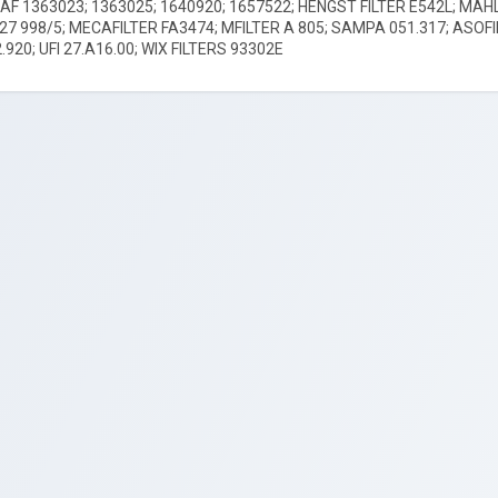
DAF 1363023; 1363025; 1640920; 1657522; HENGST FILTER E542L; MAH
C 27 998/5; MECAFILTER FA3474; MFILTER A 805; SAMPA 051.317; ASOF
.920; UFI 27.A16.00; WIX FILTERS 93302E