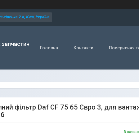
ьківська 2-а, Київ, Україна
R запчастин
Головна
Контакти
Повернення т
яний фільтр Daf CF 75 65 Євро 3, для ван
26
В наявн