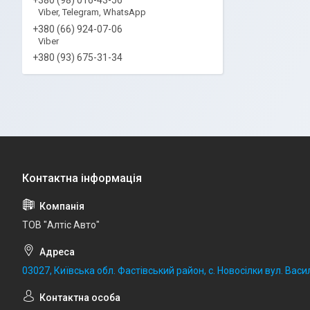
Viber, Telegram, WhatsApp
+380 (66) 924-07-06
Viber
+380 (93) 675-31-34
ТОВ "Алтіс Авто"
03027, Київська обл. Фастівський район, с. Новосілки вул. Васил