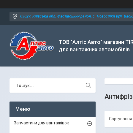
03027, Київська обл. Фастівський район, с. Новосілки вул. Васил
ТОВ "Алтіс Авто" магазин TI
для вантажних автомобілів
Антифріз
Запчастини для вантажівок