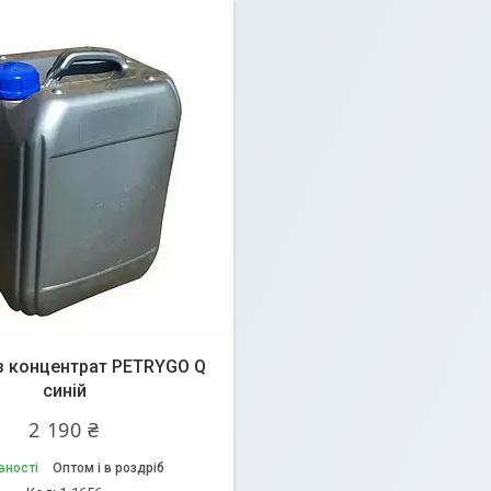
з концентрат PETRYGO Q
синій
2 190 ₴
вності
Оптом і в роздріб